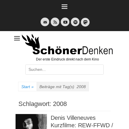
Weiter
zum
Inhalt
E-
Feed
YouTube
Spotify
Mail
Der erste Eindruck direkt nach dem Kino
Suche
nach:
Start
»
Beiträge mit Tag(s)
2008
Schlagwort:
2008
Denis Villeneuves
Kurzfilme: REW-FFWD /