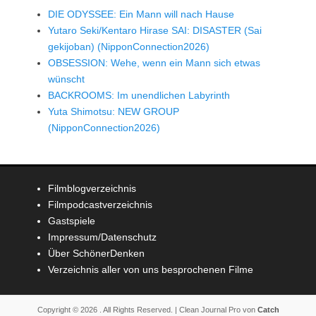
DIE ODYSSEE: Ein Mann will nach Hause
Yutaro Seki/Kentaro Hirase SAI: DISASTER (Sai
gekijoban) (NipponConnection2026)
OBSESSION: Wehe, wenn ein Mann sich etwas
wünscht
BACKROOMS: Im unendlichen Labyrinth
Yuta Shimotsu: NEW GROUP
(NipponConnection2026)
Filmblogverzeichnis
Filmpodcastverzeichnis
Gastspiele
Impressum/Datenschutz
Über SchönerDenken
Verzeichnis aller von uns besprochenen Filme
Copyright © 2026
. All Rights Reserved. | Clean Journal Pro von
Catch