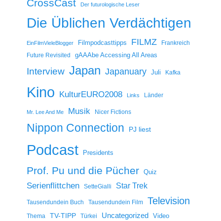
CrossCast
Der futurologische Leser
Die Üblichen Verdächtigen
FILMZ
Filmpodcasttipps
Frankreich
EinFilmVieleBlogger
gAAAbe Accessing All Areas
Future Revisited
Japan
Interview
Japanuary
Juli
Kafka
Kino
KulturEURO2008
Länder
Links
Musik
Nicer Fictions
Mr. Lee And Me
Nippon Connection
PJ liest
Podcast
Presidents
Prof. Pu und die Pücher
Quiz
Serienflittchen
Star Trek
SetteGialli
Television
Tausendundein Buch
Tausendundein Film
Uncategorized
TV-TIPP
Video
Thema
Türkei