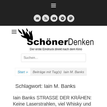
Weiter
zum
Inhalt
E-
Feed
YouTube
Spotify
Mail
Der erste Eindruck direkt nach dem Kino
Suche
nach:
Start
»
Beiträge mit Tag(s)
Iain M. Banks
Schlagwort:
Iain M. Banks
Iain Banks STRASSE DER KRÄHEN:
Keine Laserstrahlen, viel Whisky und