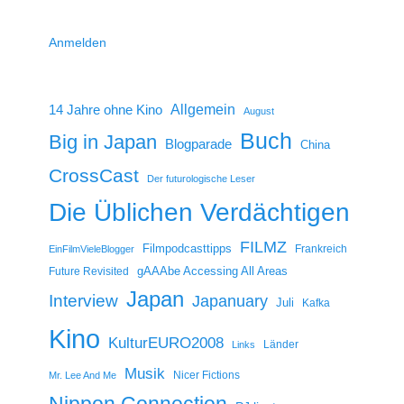
Anmelden
14 Jahre ohne Kino
Allgemein
August
Buch
Big in Japan
Blogparade
China
CrossCast
Der futurologische Leser
Die Üblichen Verdächtigen
FILMZ
Filmpodcasttipps
Frankreich
EinFilmVieleBlogger
gAAAbe Accessing All Areas
Future Revisited
Japan
Interview
Japanuary
Juli
Kafka
Kino
KulturEURO2008
Länder
Links
Musik
Nicer Fictions
Mr. Lee And Me
Nippon Connection