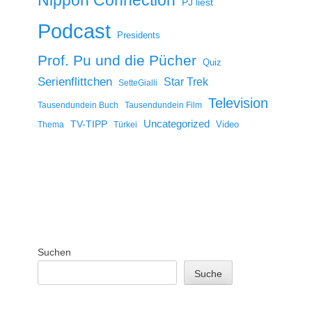
PJ liest
Podcast
Presidents
Prof. Pu und die Pücher
Quiz
Serienflittchen
Star Trek
SetteGialli
Television
Tausendundein Buch
Tausendundein Film
Uncategorized
TV-TIPP
Video
Thema
Türkei
Suchen
Suche