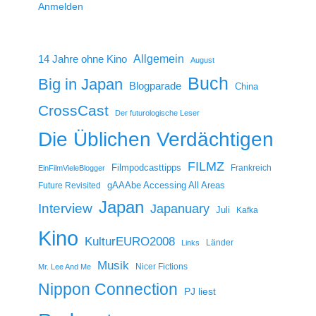
Anmelden
14 Jahre ohne Kino
Allgemein
August
Buch
Big in Japan
Blogparade
China
CrossCast
Der futurologische Leser
Die Üblichen Verdächtigen
FILMZ
Filmpodcasttipps
Frankreich
EinFilmVieleBlogger
gAAAbe Accessing All Areas
Future Revisited
Japan
Interview
Japanuary
Juli
Kafka
Kino
KulturEURO2008
Länder
Links
Musik
Nicer Fictions
Mr. Lee And Me
Nippon Connection
PJ liest