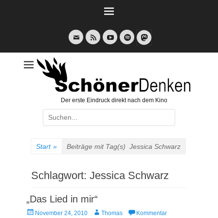
Weiter
zum
Inhalt
E-
Feed
YouTube
Spotify
Mail
Der erste Eindruck direkt nach dem Kino
Suche
nach:
Start
»
Beiträge mit Tag(s)
Jessica Schwarz
Schlagwort:
Jessica Schwarz
„Das Lied in mir“
Veröffentlicht
Autor
November 24, 2010
Thomas
Kommentar