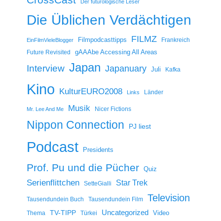
Der futurologische Leser
Die Üblichen Verdächtigen
FILMZ
Filmpodcasttipps
Frankreich
EinFilmVieleBlogger
gAAAbe Accessing All Areas
Future Revisited
Japan
Interview
Japanuary
Juli
Kafka
Kino
KulturEURO2008
Länder
Links
Musik
Nicer Fictions
Mr. Lee And Me
Nippon Connection
PJ liest
Podcast
Presidents
Prof. Pu und die Pücher
Quiz
Serienflittchen
Star Trek
SetteGialli
Television
Tausendundein Buch
Tausendundein Film
Uncategorized
TV-TIPP
Video
Thema
Türkei