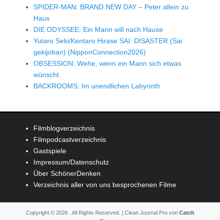
SPIDER-MAN: BRAND NEW DAY – Peter allein zu
Haus
DIE ODYSSEE: Ein Mann will nach Hause
Yutaro Seki/Kentaro Hirase SAI: DISASTER (Sai
gekijoban) (NipponConnection2026)
OBSESSION: Wehe, wenn ein Mann sich etwas
wünscht
BACKROOMS: Im unendlichen Labyrinth
Filmblogverzeichnis
Filmpodcastverzeichnis
Gastspiele
Impressum/Datenschutz
Über SchönerDenken
Verzeichnis aller von uns besprochenen Filme
Copyright © 2026
. All Rights Reserved. | Clean Journal Pro von
Catch