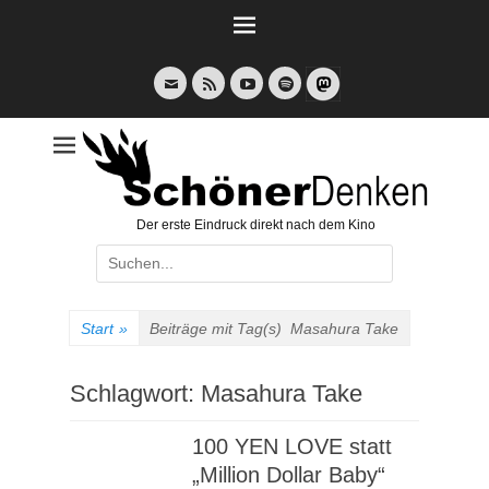
Weiter
zum
Inhalt
E-
Feed
YouTube
Spotify
Mail
Der erste Eindruck direkt nach dem Kino
Suche
nach:
Start
»
Beiträge mit Tag(s)
Masahura Take
Schlagwort:
Masahura Take
100 YEN LOVE statt
„Million Dollar Baby“