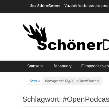
Weiter
Header-Menü
Über SchönerDenken
Verzeichnis aller von uns besp
zum
Inhalt
Hauptmenü
Startseite
Japanuary
Filmpodcastver
Start
»
Beiträge mit Tag(s)
#OpenPodcast
Schlagwort:
#OpenPodcas