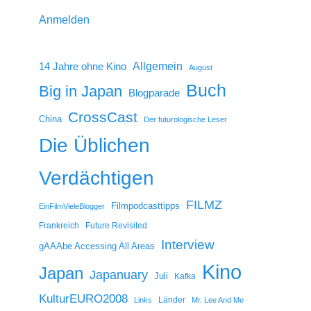
Anmelden
14 Jahre ohne Kino
Allgemein
August
Buch
Big in Japan
Blogparade
CrossCast
China
Der futurologische Leser
Die Üblichen
Verdächtigen
FILMZ
Filmpodcasttipps
EinFilmVieleBlogger
Frankreich
Future Revisited
Interview
gAAAbe Accessing All Areas
Kino
Japan
Japanuary
Juli
Kafka
KulturEURO2008
Länder
Links
Mr. Lee And Me