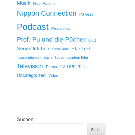
Musik
Nicer Fictions
Nippon Connection
PJ liest
Podcast
Presidents
Prof. Pu und die Pücher
Quiz
Serienflittchen
Star Trek
SetteGialli
Tausendundein Buch
Tausendundein Film
Television
TV-TIPP
Thema
Türkei
Uncategorized
Video
Suchen
Suche