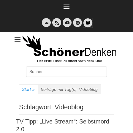
Weiter
zum
Inhalt
E-
Feed
YouTube
Spotify
Mail
Der erste Eindruck direkt nach dem Kino
Suche
nach:
Start
»
Beiträge mit Tag(s)
Videoblog
Schlagwort:
Videoblog
TV-Tipp: „Live Stream“: Selbstmord
2.0