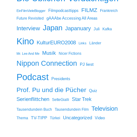
FILMZ
Filmpodcasttipps
Frankreich
EinFilmVieleBlogger
gAAAbe Accessing All Areas
Future Revisited
Japan
Interview
Japanuary
Juli
Kafka
Kino
KulturEURO2008
Länder
Links
Musik
Nicer Fictions
Mr. Lee And Me
Nippon Connection
PJ liest
Podcast
Presidents
Prof. Pu und die Pücher
Quiz
Serienflittchen
Star Trek
SetteGialli
Television
Tausendundein Buch
Tausendundein Film
Uncategorized
TV-TIPP
Video
Thema
Türkei