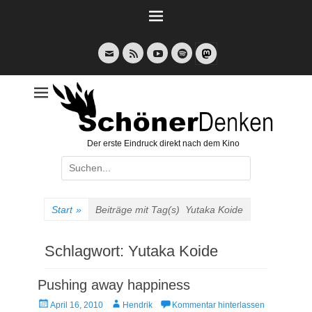
Weiter
zum
Inhalt
E-
Feed
YouTube
Spotify
Mail
Der erste Eindruck direkt nach dem Kino
Suche
nach:
Start
»
Beiträge mit Tag(s)
Yutaka Koide
Schlagwort:
Yutaka Koide
Pushing away happiness
Veröffentlicht
Autor
April 16, 2010
Hendrik
Kommentar hinterlassen