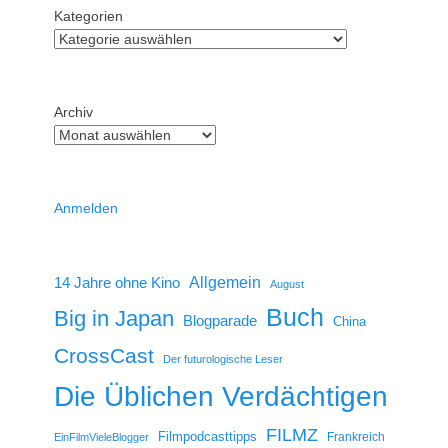
Kategorien
Archiv
Anmelden
14 Jahre ohne Kino
Allgemein
August
Buch
Big in Japan
Blogparade
China
CrossCast
Der futurologische Leser
Die Üblichen Verdächtigen
FILMZ
Filmpodcasttipps
Frankreich
EinFilmVieleBlogger