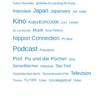
gAAAbe Accessing All Areas
Future Revisited
Japan
Interview
Japanuary
Juli
Kafka
Kino
KulturEURO2008
Länder
Links
Musik
Nicer Fictions
Mr. Lee And Me
Nippon Connection
PJ liest
Podcast
Presidents
Prof. Pu und die Pücher
Quiz
Serienflittchen
Star Trek
SetteGialli
Television
Tausendundein Buch
Tausendundein Film
Uncategorized
TV-TIPP
Video
Thema
Türkei