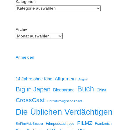
Kategorien
Archiv
Anmelden
14 Jahre ohne Kino
Allgemein
August
Buch
Big in Japan
Blogparade
China
CrossCast
Der futurologische Leser
Die Üblichen Verdächtigen
FILMZ
Filmpodcasttipps
Frankreich
EinFilmVieleBlogger