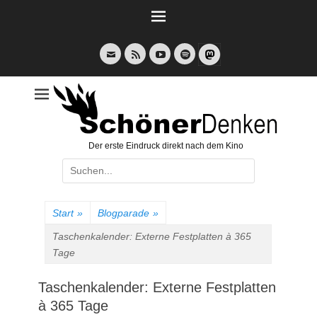
Weiter
zum
Inhalt
E-
Feed
YouTube
Spotify
Mail
Der erste Eindruck direkt nach dem Kino
Suche
nach:
Start
»
Blogparade
»
Taschenkalender: Externe Festplatten à 365
Tage
Taschenkalender: Externe Festplatten
à 365 Tage