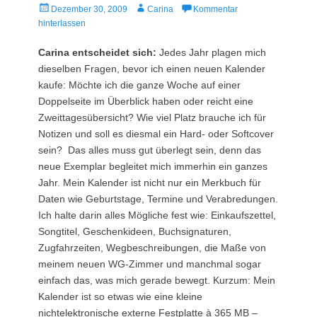
Veröffentlicht
Autor
Dezember 30, 2009
Carina
Kommentar
am
hinterlassen
Carina entscheidet sich:
Jedes Jahr plagen mich
dieselben Fragen, bevor ich einen neuen Kalender
kaufe: Möchte ich die ganze Woche auf einer
Doppelseite im Überblick haben oder reicht eine
Zweittagesübersicht? Wie viel Platz brauche ich für
Notizen und soll es diesmal ein Hard- oder Softcover
sein? Das alles muss gut überlegt sein, denn das
neue Exemplar begleitet mich immerhin ein ganzes
Jahr. Mein Kalender ist nicht nur ein Merkbuch für
Daten wie Geburtstage, Termine und Verabredungen.
Ich halte darin alles Mögliche fest wie: Einkaufszettel,
Songtitel, Geschenkideen, Buchsignaturen,
Zugfahrzeiten, Wegbeschreibungen, die Maße von
meinem neuen WG-Zimmer und manchmal sogar
einfach das, was mich gerade bewegt. Kurzum: Mein
Kalender ist so etwas wie eine kleine
nichtelektronische externe Festplatte à 365 MB –