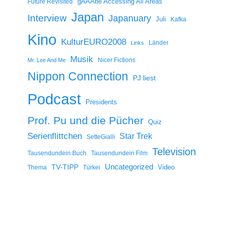
gAAAbe Accessing All Areas
Future Revisited
Japan
Interview
Japanuary
Juli
Kafka
Kino
KulturEURO2008
Länder
Links
Musik
Nicer Fictions
Mr. Lee And Me
Nippon Connection
PJ liest
Podcast
Presidents
Prof. Pu und die Pücher
Quiz
Serienflittchen
Star Trek
SetteGialli
Television
Tausendundein Buch
Tausendundein Film
Uncategorized
TV-TIPP
Video
Thema
Türkei