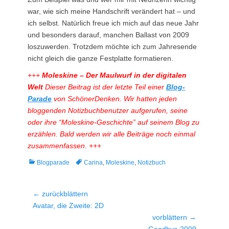
war, wie sich meine Handschrift verändert hat – und
ich selbst. Natürlich freue ich mich auf das neue Jahr
und besonders darauf, manchen Ballast von 2009
loszuwerden. Trotzdem möchte ich zum Jahresende
nicht gleich die ganze Festplatte formatieren.
+++
Moleskine – Der Maulwurf in der digitalen
Welt
Dieser Beitrag ist der letzte Teil einer
Blog-
Parade
von SchönerDenken. Wir hatten jeden
bloggenden Notizbuchbenutzer aufgerufen, seine
oder ihre “Moleskine-Geschichte” auf seinem Blog zu
erzählen.
Bald werden wir alle Beiträge noch einmal
zusammenfassen.
+++
Kategorien
Tags
Blogparade
Carina
,
Moleskine
,
Notizbuch
Beitragsnavigation
← zurückblättern
Vorheriger
Avatar, die Zweite: 2D
Beitrag:
vorblättern →
Nächster
Goodbye 2009