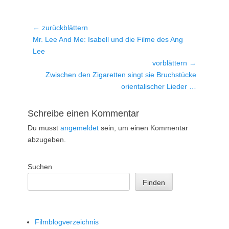
Beitragsnavigation
← zurückblättern
Vorheriger
Mr. Lee And Me: Isabell und die Filme des Ang
Beitrag:
Lee
vorblättern →
Nächster
Zwischen den Zigaretten singt sie Bruchstücke
Beitrag:
orientalischer Lieder …
Schreibe einen Kommentar
Du musst
angemeldet
sein, um einen Kommentar
abzugeben.
Suchen
Finden
Filmblogverzeichnis