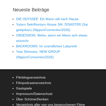
Neueste Beiträge
DIE ODYSSEE: Ein Mann will nach Hause
Yutaro Seki/Kentaro Hirase SAI: DISASTER (Sai
gekijoban) (NipponConnection2026)
OBSESSION: Wehe, wenn ein Mann sich etwas
wünscht
BACKROOMS: Im unendlichen Labyrinth
Yuta Shimotsu: NEW GROUP
(NipponConnection2026)
Filmblogverzeichnis
Filmpodcastverzeichnis
Gastspiele
Impressum/Datenschutz
Über SchönerDenken
Verzeichnis aller von uns besprochenen Filme