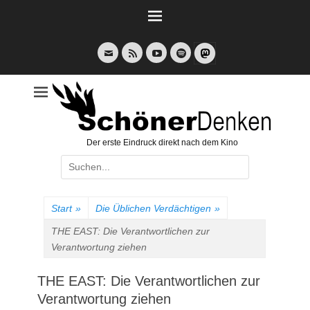
Weiter
zum
Inhalt
E-
Feed
YouTube
Spotify
Mail
Der erste Eindruck direkt nach dem Kino
Suche
nach:
Start
»
Die Üblichen Verdächtigen
»
THE EAST: Die Verantwortlichen zur
Verantwortung ziehen
THE EAST: Die Verantwortlichen zur
Verantwortung ziehen