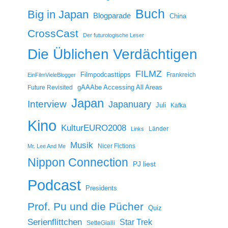
Buch
Big in Japan
Blogparade
China
CrossCast
Der futurologische Leser
Die Üblichen Verdächtigen
FILMZ
Filmpodcasttipps
Frankreich
EinFilmVieleBlogger
gAAAbe Accessing All Areas
Future Revisited
Japan
Interview
Japanuary
Juli
Kafka
Kino
KulturEURO2008
Länder
Links
Musik
Nicer Fictions
Mr. Lee And Me
Nippon Connection
PJ liest
Podcast
Presidents
Prof. Pu und die Pücher
Quiz
Serienflittchen
Star Trek
SetteGialli