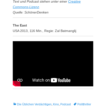
Text und Podcast stehen unter einer
Creative
Commons-Lizenz
.
Quelle: SchönerDenken
The East
USA 2013, 116 Min., Regie: Zal Batmanglij
Kategorien
Tags
Die Üblichen Verdächtigen
,
Kino
,
Podcast
Politthriller