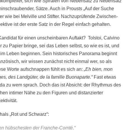
chkomplexer, sich wie Spiralen von Nebensatz zu Nebensatz
 hinschraubender, Sätze. Auch in Prousts „Auf der Suche
hler wie bei Melville und Stifter. Nachzuprüfende Zwischen-
ektive ist der erste Satz in der Regel einfach gehalten.
Kandidat für einen unscheinbaren Auftakt? Tolstoi, Calvino
er zu Papier bringe, sei das Leben selbst, so wie es ist, und
en im Leben beginnen. Sein historisches Panorama beginnt
anzösisch, wir wissen zunächst nicht einmal wer, so als
ese Worte aufschnappen fühlt es sich an:
„Eh bien, mon
s, des Landgüter, de la famille Buonaparte.“
Fast etwas
r da zu wem sprach. Doch das ist Absicht: der Rhythmus des
en intimer Nähe zu den Figuren und distanzierter
ktivität.
hals „Rot und Schwarz“:
 den hübschesten der Franche-Comté.“