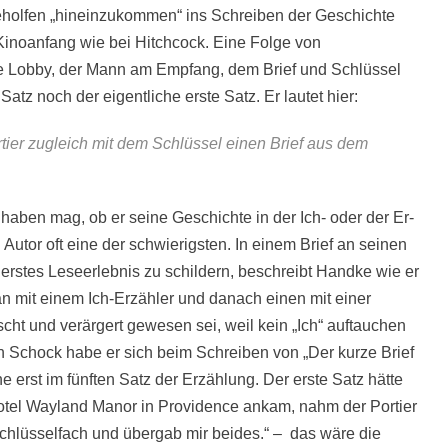
geholfen „hineinzukommen“ ins Schreiben der Geschichte
 Kinoanfang wie bei Hitchcock. Eine Folge von
 die Lobby, der Mann am Empfang, dem Brief und Schlüssel
tz noch der eigentliche erste Satz. Er lautet hier:
rtier zugleich mit dem Schlüssel einen Brief aus dem
aben mag, ob er seine Geschichte in der Ich- oder der Er-
 Autor oft eine der schwierigsten. In einem Brief an seinen
 erstes Leseerlebnis zu schildern, beschreibt Handke wie er
n mit einem Ich-Erzähler und danach einen mit einer
ht und verärgert gewesen sei, weil kein „Ich“ auftauchen
sen Schock habe er sich beim Schreiben von „Der kurze Brief
e erst im fünften Satz der Erzählung. Der erste Satz hätte
 Hotel Wayland Manor in Providence ankam, nahm der Portier
chlüsselfach und übergab mir beides.“ – das wäre die