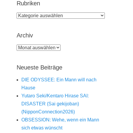
Rubriken
Rubriken
Archiv
Archiv
Neueste Beiträge
DIE ODYSSEE: Ein Mann will nach
Hause
Yutaro Seki/Kentaro Hirase SAI:
DISASTER (Sai gekijoban)
(NipponConnection2026)
OBSESSION: Wehe, wenn ein Mann
sich etwas wünscht