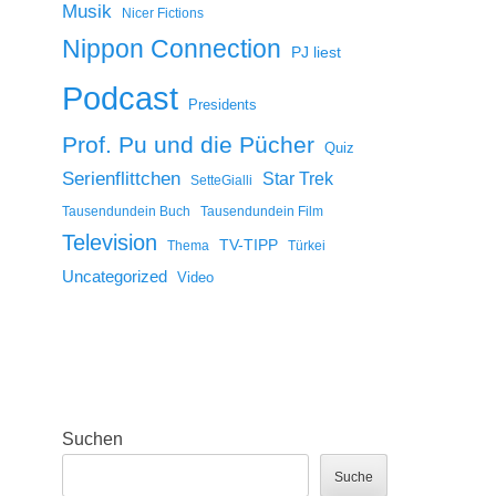
Musik
Nicer Fictions
Nippon Connection
PJ liest
Podcast
Presidents
Prof. Pu und die Pücher
Quiz
Serienflittchen
Star Trek
SetteGialli
Tausendundein Buch
Tausendundein Film
Television
TV-TIPP
Thema
Türkei
Uncategorized
Video
Suchen
Suche