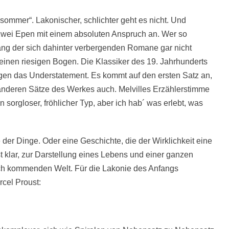
hsommer“. Lakonischer, schlichter geht es nicht. Und
zwei Epen mit einem absoluten Anspruch an. Wer so
ng der sich dahinter verbergenden Romane gar nicht
 einen riesigen Bogen. Die Klassiker des 19. Jahrhunderts
legen das Understatement. Es kommt auf den ersten Satz an,
le anderen Sätze des Werkes auch. Melvilles Erzählerstimme
in sorgloser, fröhlicher Typ, aber ich hab´ was erlebt, was
 der Dinge. Oder eine Geschichte, die der Wirklichkeit eine
ist klar, zur Darstellung eines Lebens und einer ganzen
ch kommenden Welt. Für die Lakonie des Anfangs
rcel Proust: