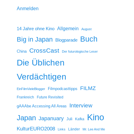
Anmelden
14 Jahre ohne Kino
Allgemein
August
Buch
Big in Japan
Blogparade
CrossCast
China
Der futurologische Leser
Die Üblichen
Verdächtigen
FILMZ
Filmpodcasttipps
EinFilmVieleBlogger
Frankreich
Future Revisited
Interview
gAAAbe Accessing All Areas
Kino
Japan
Japanuary
Juli
Kafka
KulturEURO2008
Länder
Links
Mr. Lee And Me