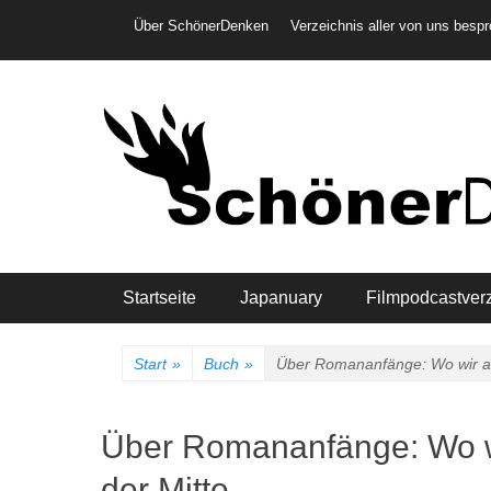
Weiter
Header-Menü
Über SchönerDenken
Verzeichnis aller von uns besp
zum
Inhalt
Hauptmenü
Startseite
Japanuary
Filmpodcastver
Start
»
Buch
»
Über Romananfänge: Wo wir auc
Über Romananfänge: Wo wi
der Mitte