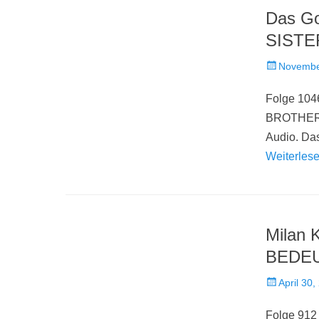
Das Go
SISTE
Veröffentlich
Novembe
am
Folge 104
BROTHERS 
Audio. Da
Weiterles
Milan
BEDE
Veröffentlich
April 30,
am
Folge 912 