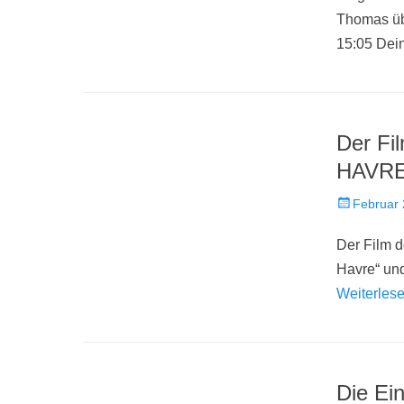
Thomas üb
15:05 Dein
Der Fi
HAVR
Veröffentlich
Februar 
am
Der Film d
Havre“ und
Weiterles
Die Ein