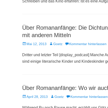
Schreiben und das Kino erfahren: Ist es eine Aufga
Über Romananfänge: Die Dichtung 
mit anderen Mitteln
Veröffentlicht
Autor
Mai 12, 2013
Goetz
Kommentar hinterlassen
am
Dritter und letzter Teil [display_podcast] Manch
sind einige literarische Kinder und Kindeskinder 
Über Romananfänge: Wo wir auch b
Veröffentlicht
Autor
April 28, 2013
Goetz
Kommentar hinterlassen
am
Während Pu noch Pause macht, erzählt uns Götz v