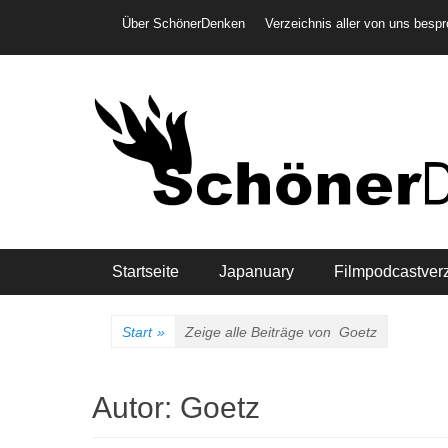
Weiter
Header-Menü
Über SchönerDenken
Verzeichnis aller von uns besp
zum
Inhalt
Hauptmenü
Startseite
Japanuary
Filmpodcastver
Start
»
Zeige alle Beiträge von
Goetz
Autor:
Goetz