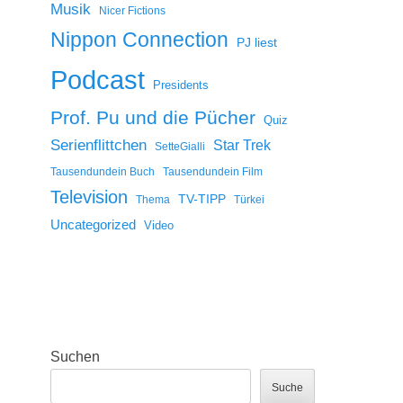
Musik
Nicer Fictions
Nippon Connection
PJ liest
Podcast
Presidents
Prof. Pu und die Pücher
Quiz
Serienflittchen
Star Trek
SetteGialli
Tausendundein Buch
Tausendundein Film
Television
TV-TIPP
Thema
Türkei
Uncategorized
Video
Suchen
Suche