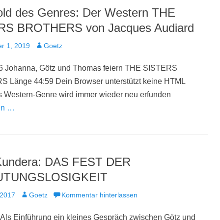
ld des Genres: Der Western THE
RS BROTHERS von Jacques Audiard
t
Autor
r 1, 2019
Goetz
6 Johanna, Götz und Thomas feiern THE SISTERS
Länge 44:59 Dein Browser unterstützt keine HTML
s Western-Genre wird immer wieder neu erfunden
en …
 Kundera: DAS FEST DER
UTUNGSLOSIGKEIT
t
Autor
 2017
Goetz
Kommentar hinterlassen
Als Einführung ein kleines Gespräch zwischen Götz und