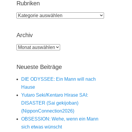
Rubriken
Rubriken
Archiv
Archiv
Neueste Beiträge
DIE ODYSSEE: Ein Mann will nach
Hause
Yutaro Seki/Kentaro Hirase SAI:
DISASTER (Sai gekijoban)
(NipponConnection2026)
OBSESSION: Wehe, wenn ein Mann
sich etwas wünscht