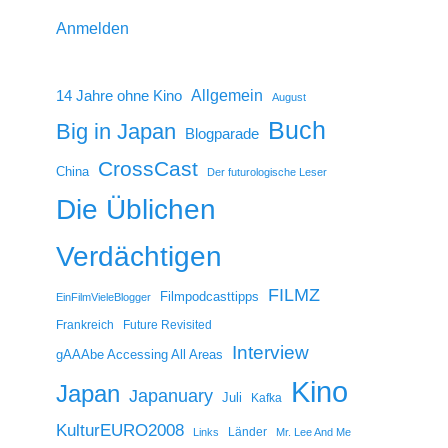
Anmelden
14 Jahre ohne Kino
Allgemein
August
Buch
Big in Japan
Blogparade
CrossCast
China
Der futurologische Leser
Die Üblichen
Verdächtigen
FILMZ
Filmpodcasttipps
EinFilmVieleBlogger
Frankreich
Future Revisited
Interview
gAAAbe Accessing All Areas
Kino
Japan
Japanuary
Juli
Kafka
KulturEURO2008
Länder
Links
Mr. Lee And Me