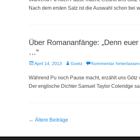
Nach dem ersten Satz ist die Auswahl schon bei 
Über Romananfänge: „Denn euer
…“
Veröffentlicht
Autor
April 14, 2013
Goetz
Kommentar hinterlassen
am
Während Pu noch Pause macht, erzählt uns Götz vo
Der englische Dichter Samuel Taylor Coleridge sah
Beitrag-
←
Ältere Beiträge
Navigation