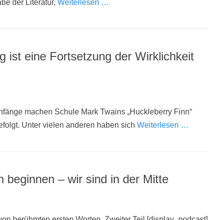
be der Literatur,
Weiterlesen …
ist eine Fortsetzung der Wirklichkeit
e Anfänge machen Schule Mark Twains „Huckleberry Finn“
gefolgt. Unter vielen anderen haben sich
Weiterlesen …
eginnen – wir sind in der Mitte
on berühmten ersten Worten. Zweiter Teil [display_podcast]