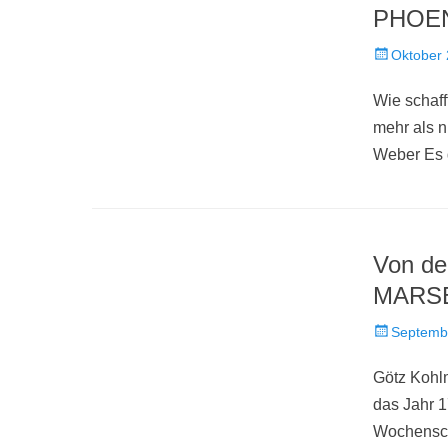
PHOENI
Veröffentlich
Oktober 
am
Wie schaff
mehr als 
Weber Es 
Von de
MARSE
Veröffentlich
Septemb
am
Götz Kohlm
das Jahr 1
Wochensch