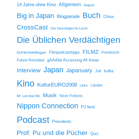
14 Jahre ohne Kino
Allgemein
August
Buch
Big in Japan
Blogparade
China
CrossCast
Der futurologische Leser
Die Üblichen Verdächtigen
FILMZ
Filmpodcasttipps
Frankreich
EinFilmVieleBlogger
gAAAbe Accessing All Areas
Future Revisited
Japan
Interview
Japanuary
Juli
Kafka
Kino
KulturEURO2008
Länder
Links
Musik
Nicer Fictions
Mr. Lee And Me
Nippon Connection
PJ liest
Podcast
Presidents
Prof. Pu und die Pücher
Quiz