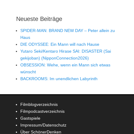
Neueste Beiträge
SPIDER-MAN: BRAND NEW DAY – Peter allein zu
Haus
DIE ODYSSEE: Ein Mann will nach Hause
Yutaro Seki/Kentaro Hirase SAI: DISASTER (Sai
gekijoban) (NipponConnection2026)
OBSESSION: Wehe, wenn ein Mann sich etwas
wünscht
BACKROOMS: Im unendlichen Labyrinth
Filmblogverzeichnis
Filmpodcastverzeichnis
Gastspiele
Impressum/Datenschutz
Über SchönerDenken