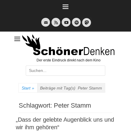
Weiter
zum
Inhalt
E-
Feed
YouTube
Spotify
Mail
Der erste Eindruck direkt nach dem Kino
Suche
nach:
Start
»
Beiträge mit Tag(s)
Peter Stamm
Schlagwort:
Peter Stamm
„Dass der gelebte Augenblick uns und
wir ihm gehören“