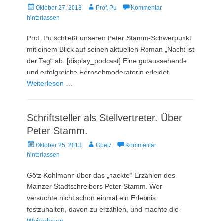
Veröffentlicht
Autor
Oktober 27, 2013
Prof. Pu
Kommentar
am
hinterlassen
Prof. Pu schließt unseren Peter Stamm-Schwerpunkt
mit einem Blick auf seinen aktuellen Roman „Nacht ist
der Tag“ ab. [display_podcast] Eine gutaussehende
und erfolgreiche Fernsehmoderatorin erleidet
Weiterlesen …
Schriftsteller als Stellvertreter. Über
Peter Stamm.
Veröffentlicht
Autor
Oktober 25, 2013
Goetz
Kommentar
am
hinterlassen
Götz Kohlmann über das „nackte“ Erzählen des
Mainzer Stadtschreibers Peter Stamm. Wer
versuchte nicht schon einmal ein Erlebnis
festzuhalten, davon zu erzählen, und machte die
Weiterlesen …