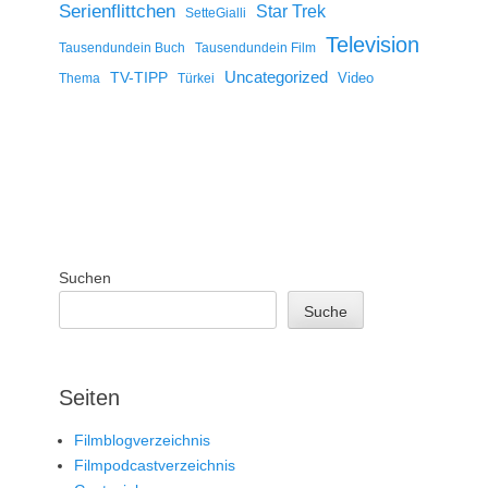
Serienflittchen
Star Trek
SetteGialli
Television
Tausendundein Buch
Tausendundein Film
Uncategorized
TV-TIPP
Video
Thema
Türkei
Suchen
Suche
Seiten
Filmblogverzeichnis
Filmpodcastverzeichnis