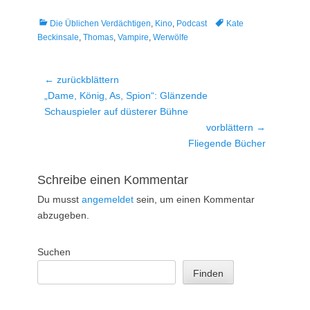
Kategorien
Tags
Die Üblichen Verdächtigen
,
Kino
,
Podcast
Kate
Beckinsale
,
Thomas
,
Vampire
,
Werwölfe
Beitragsnavigation
← zurückblättern
Vorheriger
„Dame, König, As, Spion“: Glänzende
Beitrag:
Schauspieler auf düsterer Bühne
vorblättern →
Nächster
Fliegende Bücher
Beitrag:
Schreibe einen Kommentar
Du musst
angemeldet
sein, um einen Kommentar
abzugeben.
Suchen
Finden