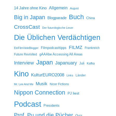
14 Jahre ohne Kino
Allgemein
August
Buch
Big in Japan
Blogparade
China
CrossCast
Der futurologische Leser
Die Üblichen Verdächtigen
FILMZ
Filmpodcasttipps
Frankreich
EinFilmVieleBlogger
gAAAbe Accessing All Areas
Future Revisited
Japan
Interview
Japanuary
Juli
Kafka
Kino
KulturEURO2008
Länder
Links
Musik
Nicer Fictions
Mr. Lee And Me
Nippon Connection
PJ liest
Podcast
Presidents
Prof. Pu und die Pücher
Quiz