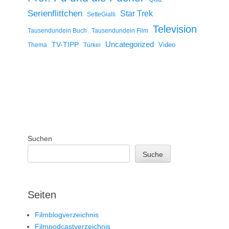
Serienflittchen
Star Trek
SetteGialli
Television
Tausendundein Buch
Tausendundein Film
Uncategorized
TV-TIPP
Video
Thema
Türkei
Suchen
Suche
Seiten
Filmblogverzeichnis
Filmpodcastverzeichnis