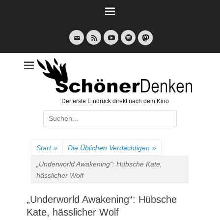
Weiter
zum
Inhalt
E-
Feed
YouTube
Spotify
Mail
Der erste Eindruck direkt nach dem Kino
Suche
nach:
Start
»
Die Üblichen Verdächtigen
»
„Underworld Awakening“: Hübsche Kate,
hässlicher Wolf
„Underworld Awakening“: Hübsche
Kate, hässlicher Wolf