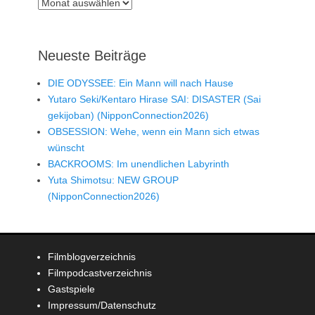
Archiv
Neueste Beiträge
DIE ODYSSEE: Ein Mann will nach Hause
Yutaro Seki/Kentaro Hirase SAI: DISASTER (Sai
gekijoban) (NipponConnection2026)
OBSESSION: Wehe, wenn ein Mann sich etwas
wünscht
BACKROOMS: Im unendlichen Labyrinth
Yuta Shimotsu: NEW GROUP
(NipponConnection2026)
Filmblogverzeichnis
Filmpodcastverzeichnis
Gastspiele
Impressum/Datenschutz