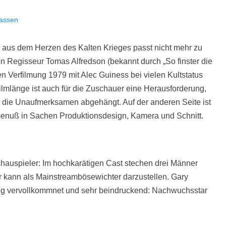
lassen
te aus dem Herzen des Kalten Krieges passt nicht mehr zu
n Regisseur Tomas Alfredson (bekannt durch „So finster die
en Verfilmung 1979 mit Alec Guiness bei vielen Kultstatus
ilmlänge ist auch für die Zuschauer eine Herausforderung,
r die Unaufmerksamen abgehängt. Auf der anderen Seite ist
n Genuß in Sachen Produktionsdesign, Kamera und Schnitt.
Schauspieler: Im hochkarätigen Cast stechen drei Männer
er kann als Mainstreambösewichter darzustellen. Gary
ing vervollkommnet und sehr beindruckend: Nachwuchsstar