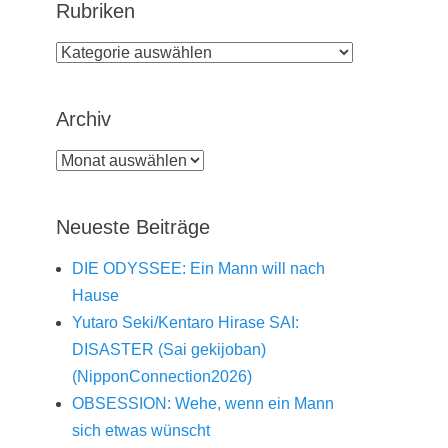
Rubriken
Rubriken
Archiv
Archiv
Neueste Beiträge
DIE ODYSSEE: Ein Mann will nach
Hause
Yutaro Seki/Kentaro Hirase SAI:
DISASTER (Sai gekijoban)
(NipponConnection2026)
OBSESSION: Wehe, wenn ein Mann
sich etwas wünscht