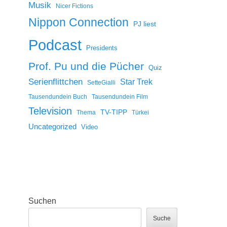
Musik
Nicer Fictions
Nippon Connection
PJ liest
Podcast
Presidents
Prof. Pu und die Pücher
Quiz
Serienflittchen
Star Trek
SetteGialli
Tausendundein Buch
Tausendundein Film
Television
TV-TIPP
Thema
Türkei
Uncategorized
Video
Suchen
Suche