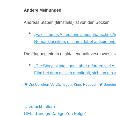
Andere Meinungen
Andreas Staben (filmstarts) ist von den Socken:
„Fazit: Tomas Alfredsons atmosphärisches Ag
Romanklassikers mit formidabel aufspielend
Die Flugbegleiterin (flightattendantlovesmovies) is
„Die Story ist intelligent, aber erfordert viel
Film bei dem es sich empfiehlt, sich ihn ein
Kategorien
Tags
Die Üblichen Verdächtigen
,
Kino
,
Podcast
Benedi
Beitragsnavigation
← zurückblättern
Vorheriger
LIFE: „Eine großartige Zen-Folge“