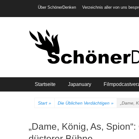
Weiter
Header-Menü
Über SchönerDenken
Verzeichnis aller von uns besp
zum
Inhalt
Hauptmenü
Startseite
Japanuary
Filmpodcastver
Start
»
Die Üblichen Verdächtigen
»
„Dame, Kö
„Dame, König, As, Spion“:
düsterer Bühne