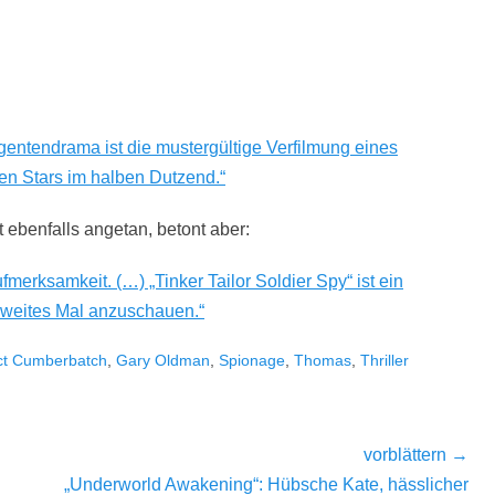
entendrama ist die mustergültige Verfilmung eines
en Stars im halben Dutzend.“
t ebenfalls angetan, betont aber:
 Aufmerksamkeit. (…) „Tinker Tailor Soldier Spy“ ist ein
 zweites Mal anzuschauen.“
ct Cumberbatch
,
Gary Oldman
,
Spionage
,
Thomas
,
Thriller
vorblättern →
Nächster
„Underworld Awakening“: Hübsche Kate, hässlicher