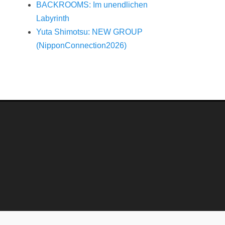
BACKROOMS: Im unendlichen
Labyrinth
Yuta Shimotsu: NEW GROUP
(NipponConnection2026)