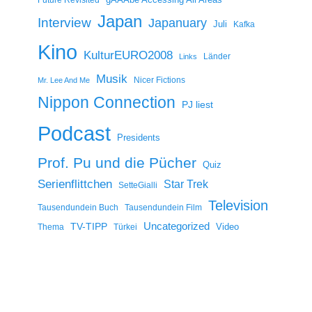
Japan
Interview
Japanuary
Juli
Kafka
Kino
KulturEURO2008
Länder
Links
Musik
Nicer Fictions
Mr. Lee And Me
Nippon Connection
PJ liest
Podcast
Presidents
Prof. Pu und die Pücher
Quiz
Serienflittchen
Star Trek
SetteGialli
Television
Tausendundein Buch
Tausendundein Film
Uncategorized
TV-TIPP
Video
Thema
Türkei