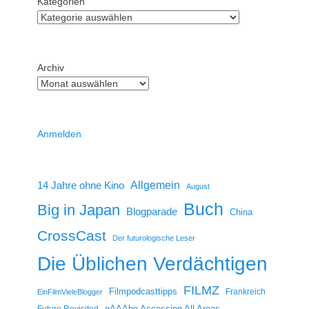
Kategorien
Archiv
Anmelden
14 Jahre ohne Kino
Allgemein
August
Buch
Big in Japan
Blogparade
China
CrossCast
Der futurologische Leser
Die Üblichen Verdächtigen
FILMZ
Filmpodcasttipps
Frankreich
EinFilmVieleBlogger
gAAAbe Accessing All Areas
Future Revisited