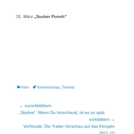
31. März
„Sucker Punch“
Kategorien
Tags
Kino
Kinovorschau
,
Thomas
Beitragsnavigation
← zurückblättern
Vorheriger
„Skyline“: Wenn Du hinschaust, ist es zu spät
Beitrag:
vorblättern →
Nächster
Vorfreude: Die Trailer-Vorschau auf das Kinojahr
Beitrag:
2011 (2)