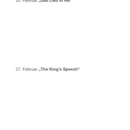
10. Februar
„Das Lied in mir“
17. Februar
„The King’s Speech“