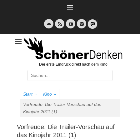
Weiter
zum
Inhalt
E-
Feed
YouTube
Spotify
Mail
Der erste Eindruck direkt nach dem Kino
Suche
nach:
Start
»
Kino
»
Vorfreude: Die Trailer-Vorschau auf das
Kinojahr 2011 (1)
Vorfreude: Die Trailer-Vorschau auf
das Kinojahr 2011 (1)