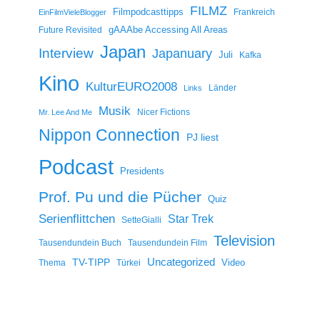
FILMZ
Filmpodcasttipps
Frankreich
EinFilmVieleBlogger
gAAAbe Accessing All Areas
Future Revisited
Japan
Interview
Japanuary
Juli
Kafka
Kino
KulturEURO2008
Länder
Links
Musik
Nicer Fictions
Mr. Lee And Me
Nippon Connection
PJ liest
Podcast
Presidents
Prof. Pu und die Pücher
Quiz
Serienflittchen
Star Trek
SetteGialli
Television
Tausendundein Buch
Tausendundein Film
Uncategorized
TV-TIPP
Video
Thema
Türkei