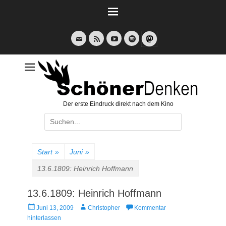
Weiter
zum
Inhalt
E-
Feed
YouTube
Spotify
Mail
Der erste Eindruck direkt nach dem Kino
Suche
nach:
Start
»
Juni
»
13.6.1809: Heinrich Hoffmann
13.6.1809: Heinrich Hoffmann
Veröffentlicht
Autor
Juni 13, 2009
Christopher
Kommentar
am
hinterlassen