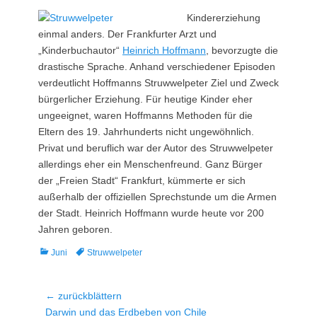
Kindererziehung
einmal anders. Der Frankfurter Arzt und
„Kinderbuchautor“
Heinrich Hoffmann
, bevorzugte die
drastische Sprache. Anhand verschiedener Episoden
verdeutlicht Hoffmanns Struwwelpeter Ziel und Zweck
bürgerlicher Erziehung. Für heutige Kinder eher
ungeeignet, waren Hoffmanns Methoden für die
Eltern des 19. Jahrhunderts nicht ungewöhnlich.
Privat und beruflich war der Autor des Struwwelpeter
allerdings eher ein Menschenfreund. Ganz Bürger
der „Freien Stadt“ Frankfurt, kümmerte er sich
außerhalb der offiziellen Sprechstunde um die Armen
der Stadt. Heinrich Hoffmann wurde heute vor 200
Jahren geboren.
Kategorien
Tags
Juni
Struwwelpeter
Beitragsnavigation
← zurückblättern
Vorheriger
Darwin und das Erdbeben von Chile