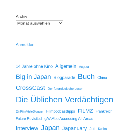
Archiv
Anmelden
14 Jahre ohne Kino
Allgemein
August
Buch
Big in Japan
Blogparade
China
CrossCast
Der futurologische Leser
Die Üblichen Verdächtigen
FILMZ
Filmpodcasttipps
Frankreich
EinFilmVieleBlogger
gAAAbe Accessing All Areas
Future Revisited
Japan
Interview
Japanuary
Juli
Kafka