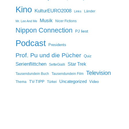
Kino
KulturEURO2008
Länder
Links
Musik
Nicer Fictions
Mr. Lee And Me
Nippon Connection
PJ liest
Podcast
Presidents
Prof. Pu und die Pücher
Quiz
Serienflittchen
Star Trek
SetteGialli
Television
Tausendundein Buch
Tausendundein Film
Uncategorized
TV-TIPP
Video
Thema
Türkei