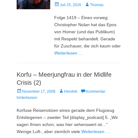
Veröffentlicht
Autor
Juli 25, 2026
Thomas
am
Folge 1419 – Eines vorweg:
Christopher Nolan hat das Epos
von Homer (und das Publikum)
mit Respekt behandelt. Gerade
für Zuschauer, die sich kaum oder
Weiterlesen …
Korfu – Meerjungfrau in der Midlife
Crisis (2)
Veröffentlicht
Autor
November 17, 2008
Hendrik
Kommentar
am
hinterlassen
Korfuse Reisenotizen eines gerade dem Flugzeug
Entstiegenen – zweiter Teil [display_podcast] 5. „Wir
sagen Ihnen schon, was hier sehenswert ist…“
Wenige Luft-, aber ziemlich viele
Weiterlesen …