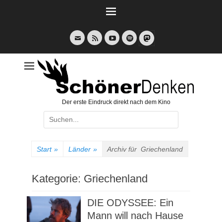
Weiter
zum
Inhalt
E-
Feed
YouTube
Spotify
Mail
Der erste Eindruck direkt nach dem Kino
Suche
nach:
Start
»
Länder
»
Archiv für
Griechenland
Kategorie:
Griechenland
DIE ODYSSEE: Ein
Mann will nach Hause