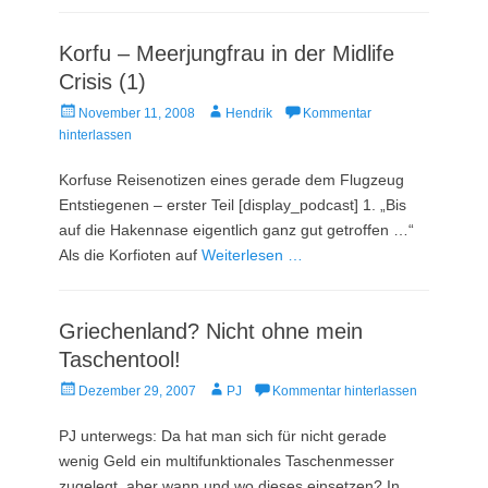
Korfu – Meerjungfrau in der Midlife
Crisis (1)
Veröffentlicht
Autor
November 11, 2008
Hendrik
Kommentar
am
hinterlassen
Korfuse Reisenotizen eines gerade dem Flugzeug
Entstiegenen – erster Teil [display_podcast] 1. „Bis
auf die Hakennase eigentlich ganz gut getroffen …“
Als die Korfioten auf
Weiterlesen …
Griechenland? Nicht ohne mein
Taschentool!
Veröffentlicht
Autor
Dezember 29, 2007
PJ
Kommentar hinterlassen
am
PJ unterwegs: Da hat man sich für nicht gerade
wenig Geld ein multifunktionales Taschenmesser
zugelegt, aber wann und wo dieses einsetzen? In