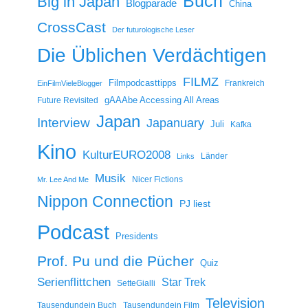
Buch
Big in Japan
Blogparade
China
CrossCast
Der futurologische Leser
Die Üblichen Verdächtigen
FILMZ
Filmpodcasttipps
Frankreich
EinFilmVieleBlogger
gAAAbe Accessing All Areas
Future Revisited
Japan
Interview
Japanuary
Juli
Kafka
Kino
KulturEURO2008
Länder
Links
Musik
Nicer Fictions
Mr. Lee And Me
Nippon Connection
PJ liest
Podcast
Presidents
Prof. Pu und die Pücher
Quiz
Serienflittchen
Star Trek
SetteGialli
Television
Tausendundein Buch
Tausendundein Film