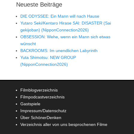
Neueste Beiträge
DIE ODYSSEE: Ein Mann will nach Hause
Yutaro Seki/Kentaro Hirase SAI: DISASTER (Sai
gekijoban) (NipponConnection2026)
OBSESSION: Wehe, wenn ein Mann sich etwas
wünscht
BACKROOMS: Im unendlichen Labyrinth
Yuta Shimotsu: NEW GROUP
(NipponConnection2026)
Filmblogverzeichnis
Filmpodcastverzeichnis
Gastspiele
Impressum/Datenschutz
Über SchönerDenken
Verzeichnis aller von uns besprochenen Filme