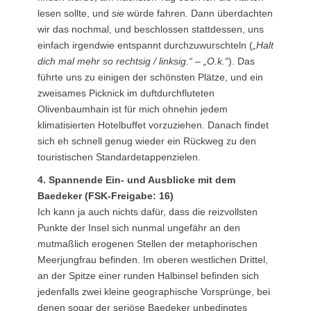
lesen sollte, und
sie
würde fahren. Dann überdachten
wir das nochmal, und beschlossen stattdessen, uns
einfach irgendwie entspannt durchzuwurschteln (
„Halt
dich mal mehr so rechtsig / linksig.“
–
„O.k.“
). Das
führte uns zu einigen der schönsten Plätze, und ein
zweisames Picknick im duftdurchfluteten
Olivenbaumhain ist für mich ohnehin jedem
klimatisierten Hotelbuffet vorzuziehen. Danach findet
sich eh schnell genug wieder ein Rückweg zu den
touristischen Standardetappenzielen.
4. Spannende Ein- und Ausblicke mit dem
Baedeker (FSK-Freigabe: 16)
Ich kann ja auch nichts dafür, dass die reizvollsten
Punkte der Insel sich nunmal ungefähr an den
mutmaßlich erogenen Stellen der metaphorischen
Meerjungfrau befinden. Im oberen westlichen Drittel,
an der Spitze einer runden Halbinsel befinden sich
jedenfalls zwei kleine geographische Vorsprünge, bei
denen sogar der seriöse Baedeker unbedingtes