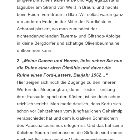
tagsüber am Strand von Weiß in Braun, und nachts
beim Feiern von Braun in Blau. Wir selbst waren ganz
am anderen Ende, in der Mitte der Nordküste in
Acharavi plaziert, wo man zumindest der
nichtendenwollenden Taverna- und Giftshop-Abfolge
in kleine Bergdörfer und schattige Olivenbaumhaine
entkommen kann.
2.
„Meine Damen und Herren, links sehen Sie nun
die Ruine einer alten Ölmühle und davor die
Ruine eines Ford-Lasters, Baujahr 1962…“
Hier zeigen sich noch die Zugänge zu den inneren
Werten der Meerjungfrau, denn – leider – entlang
ihrer Fassade, sprich den Küsten, ist sie doch schon
reichlich verlebt. Man merkt deutlich, dass Korfu sich
schon vor Jahrzehnten vom jungfräulichen Geheimtip
verabschiedet hat und dem lukrativen Schmeicheln
des Pauschaltourismus erlegen ist. Und das hat seine
üblichen Spuren hinterlassen: die Strände sind immer
noch schön, aber von der Mietsonnenschirmakne