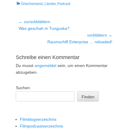
Kategorien
Griechenland
,
Länder
,
Podcast
Beitragsnavigation
← zurückblättern
Vorheriger
Was geschah in Tunguska?
Beitrag:
vorblättern →
Nächster
Raumschiff Enterprise … reloaded!
Beitrag:
Schreibe einen Kommentar
Du musst
angemeldet
sein, um einen Kommentar
abzugeben.
Suchen
Finden
Filmblogverzeichnis
Filmpodcastverzeichnis