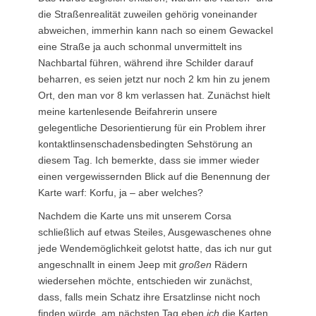
die Straßenrealität zuweilen gehörig voneinander
abweichen, immerhin kann nach so einem Gewackel
eine Straße ja auch schonmal unvermittelt ins
Nachbartal führen, während ihre Schilder darauf
beharren, es seien jetzt nur noch 2 km hin zu jenem
Ort, den man vor 8 km verlassen hat. Zunächst hielt
meine kartenlesende Beifahrerin unsere
gelegentliche Desorientierung für ein Problem ihrer
kontaktlinsenschadensbedingten Sehstörung an
diesem Tag. Ich bemerkte, dass sie immer wieder
einen vergewissernden Blick auf die Benennung der
Karte warf: Korfu, ja – aber welches?
Nachdem die Karte uns mit unserem Corsa
schließlich auf etwas Steiles, Ausgewaschenes ohne
jede Wendemöglichkeit gelotst hatte, das ich nur gut
angeschnallt in einem Jeep mit
großen
Rädern
wiedersehen möchte, entschieden wir zunächst,
dass, falls mein Schatz ihre Ersatzlinse nicht noch
finden würde, am nächsten Tag eben
ich
die Karten