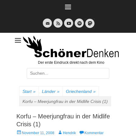
Weiter
zum
Inhalt
E-
Feed
YouTube
Spotify
Mail
Der erste Eindruck direkt nach dem Kino
Suche
nach:
Start
»
Länder
»
Griechenland
»
Korfu – Meerjungfrau in der Midlife Crisis (1)
Korfu – Meerjungfrau in der Midlife
Crisis (1)
Veröffentlicht
Autor
November 11, 2008
Hendrik
Kommentar