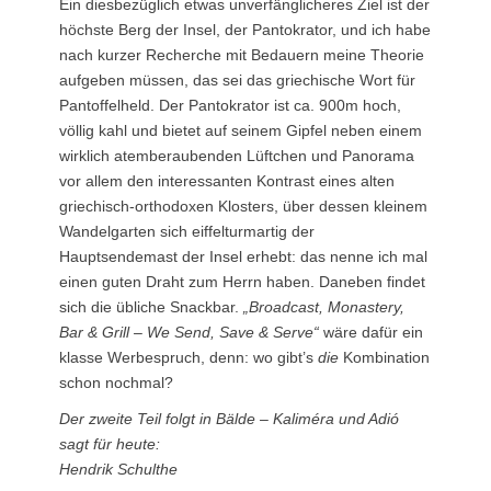
Ein diesbezüglich etwas unverfänglicheres Ziel ist der
höchste Berg der Insel, der Pantokrator, und ich habe
nach kurzer Recherche mit Bedauern meine Theorie
aufgeben müssen, das sei das griechische Wort für
Pantoffelheld. Der Pantokrator ist ca. 900m hoch,
völlig kahl und bietet auf seinem Gipfel neben einem
wirklich atemberaubenden Lüftchen und Panorama
vor allem den interessanten Kontrast eines alten
griechisch-orthodoxen Klosters, über dessen kleinem
Wandelgarten sich eiffelturmartig der
Hauptsendemast der Insel erhebt: das nenne ich mal
einen guten Draht zum Herrn haben. Daneben findet
sich die übliche Snackbar.
„Broadcast, Monastery,
Bar & Grill – We Send, Save & Serve“
wäre dafür ein
klasse Werbespruch, denn: wo gibt’s
die
Kombination
schon nochmal?
Der zweite Teil folgt in Bälde – Kaliméra und Adió
sagt für heute:
Hendrik Schulthe