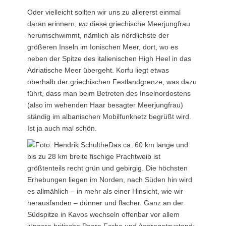
Oder vielleicht sollten wir uns zu allererst einmal
daran erinnern,
wo
diese griechische Meerjungfrau
herumschwimmt, nämlich als nördlichste der
größeren Inseln im Ionischen Meer, dort, wo es
neben der Spitze des italienischen High Heel in das
Adriatische Meer übergeht. Korfu liegt etwas
oberhalb der griechischen Festlandgrenze, was dazu
führt, dass man beim Betreten des Inselnordostens
(also im wehenden Haar besagter Meerjungfrau)
ständig im albanischen Mobilfunknetz begrüßt wird.
Ist ja auch mal schön.
Das ca. 60 km lange und
bis zu 28 km breite fischige Prachtweib ist
größtenteils recht grün und gebirgig. Die höchsten
Erhebungen liegen im Norden, nach Süden hin wird
es allmählich – in mehr als einer Hinsicht, wie wir
herausfanden – dünner und flacher. Ganz an der
Südspitze in Kavos wechseln offenbar vor allem
jüngere britische Paare Farbe und Aggregatzustand: