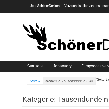
Weiter
Header-Menü
Über SchönerDenken
Verzeichnis aller von uns besp
zum
Inhalt
Hauptmenü
Startseite
Japanuary
Filmpodcastver
(Seite 2)
Start
»
Archiv für
Tausendundein Film
Kategorie:
Tausendundein