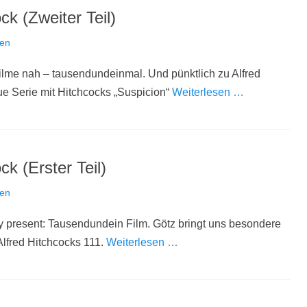
ck (Zweiter Teil)
sen
ilme nah – tausendundeinmal. Und pünktlich zu Alfred
ue Serie mit Hitchcocks „Suspicion“
Weiterlesen …
k (Erster Teil)
sen
 present: Tausendundein Film. Götz bringt uns besondere
lfred Hitchcocks 111.
Weiterlesen …