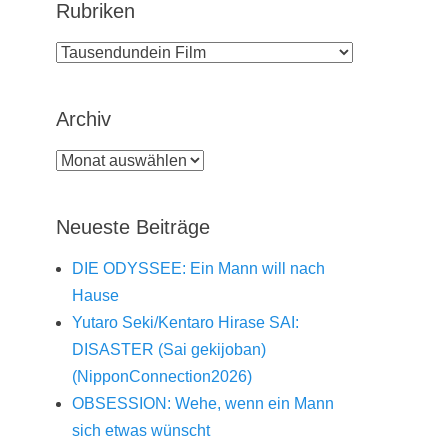
Rubriken
Rubriken
Archiv
Archiv
Neueste Beiträge
DIE ODYSSEE: Ein Mann will nach
Hause
Yutaro Seki/Kentaro Hirase SAI:
DISASTER (Sai gekijoban)
(NipponConnection2026)
OBSESSION: Wehe, wenn ein Mann
sich etwas wünscht