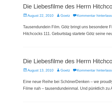
Die Liebesfilme des Herrn Hitchco
Veröffentlicht
Autor
August 22, 2010
Goetz
Kommentar hinterlas
am
Tausendundein Film. Götz bringt uns besondere F
Hitchcocks 111. Geburtstag startete Götz seine ne
Die Liebesfilme des Herrn Hitchcoc
Veröffentlicht
Autor
August 13, 2010
Goetz
Kommentar hinterlas
am
Eine neue Reihe bei SchönerDenken – we proudly
Filme nah – tausendundeinmal. Und pünktlich zu A