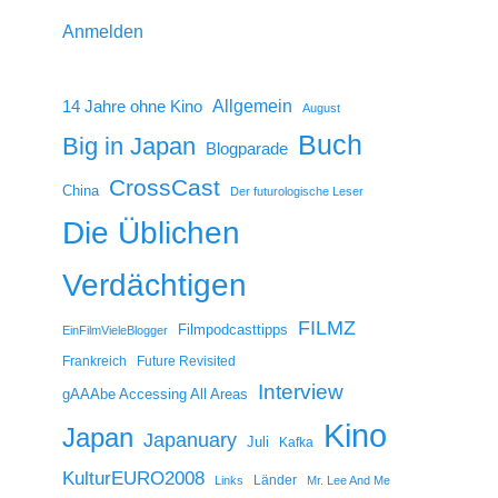
Anmelden
14 Jahre ohne Kino
Allgemein
August
Buch
Big in Japan
Blogparade
CrossCast
China
Der futurologische Leser
Die Üblichen
Verdächtigen
FILMZ
Filmpodcasttipps
EinFilmVieleBlogger
Frankreich
Future Revisited
Interview
gAAAbe Accessing All Areas
Kino
Japan
Japanuary
Juli
Kafka
KulturEURO2008
Länder
Links
Mr. Lee And Me