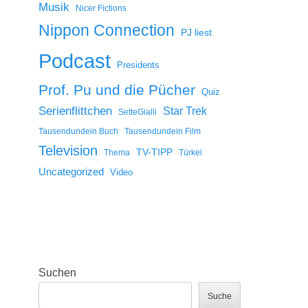
Musik
Nicer Fictions
Nippon Connection
PJ liest
Podcast
Presidents
Prof. Pu und die Pücher
Quiz
Serienflittchen
Star Trek
SetteGialli
Tausendundein Buch
Tausendundein Film
Television
TV-TIPP
Thema
Türkei
Uncategorized
Video
Suchen
Suche