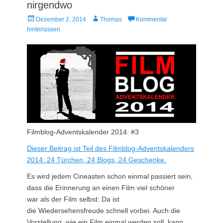
nirgendwo
Veröffentlicht
Autor
Dezember 2, 2014
Thomas
Kommentar
am
hinterlassen
Filmblog-Adventskalender 2014: #3
Dieser Beitrag ist Teil des Filmblog-Adventskalenders
2014: 2
4 Türchen, 24 Blogs, 24 Geschenke.
Es wird jedem Cineasten schon einmal passiert sein,
dass die Erinnerung an einen Film viel schöner
war als der Film selbst: Da ist
die Wiedersehensfreude schnell vorbei. Auch die
Vorstellung, wie ein Film einmal werden soll, kann