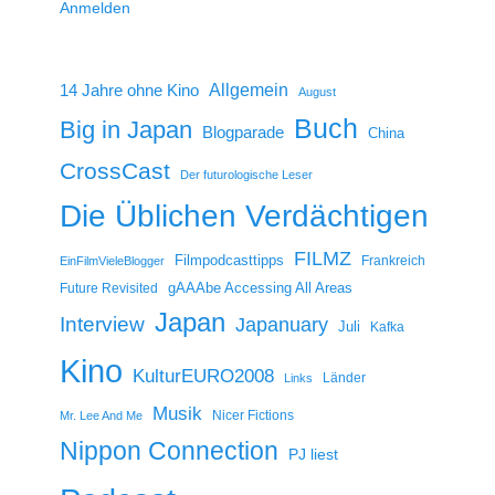
Anmelden
14 Jahre ohne Kino
Allgemein
August
Buch
Big in Japan
Blogparade
China
CrossCast
Der futurologische Leser
Die Üblichen Verdächtigen
FILMZ
Filmpodcasttipps
Frankreich
EinFilmVieleBlogger
gAAAbe Accessing All Areas
Future Revisited
Japan
Interview
Japanuary
Juli
Kafka
Kino
KulturEURO2008
Länder
Links
Musik
Nicer Fictions
Mr. Lee And Me
Nippon Connection
PJ liest