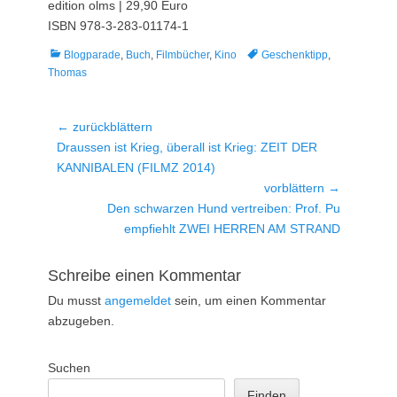
edition olms | 29,90 Euro
ISBN 978-3-283-01174-1
Kategorien
Tags
Blogparade
,
Buch
,
Filmbücher
,
Kino
Geschenktipp
,
Thomas
Beitragsnavigation
← zurückblättern
Vorheriger
Draussen ist Krieg, überall ist Krieg: ZEIT DER
Beitrag:
KANNIBALEN (FILMZ 2014)
vorblättern →
Nächster
Den schwarzen Hund vertreiben: Prof. Pu
Beitrag:
empfiehlt ZWEI HERREN AM STRAND
Schreibe einen Kommentar
Du musst
angemeldet
sein, um einen Kommentar
abzugeben.
Suchen
Finden