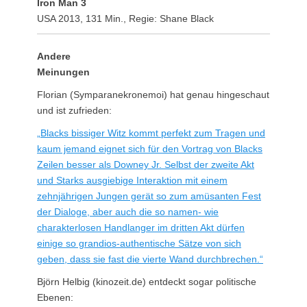
Iron Man 3
USA 2013, 131 Min., Regie: Shane Black
Andere
Meinungen
Florian (Symparanekronemoi) hat genau hingeschaut
und ist zufrieden:
„Blacks bissiger Witz kommt perfekt zum Tragen und
kaum jemand eignet sich für den Vortrag von Blacks
Zeilen besser als Downey Jr. Selbst der zweite Akt
und Starks ausgiebige Interaktion mit einem
zehnjährigen Jungen gerät so zum amüsanten Fest
der Dialoge, aber auch die so namen- wie
charakterlosen Handlanger im dritten Akt dürfen
einige so grandios-authentische Sätze von sich
geben, dass sie fast die vierte Wand durchbrechen.“
Björn Helbig (kinozeit.de) entdeckt sogar politische
Ebenen: