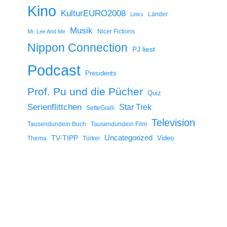
Kino
KulturEURO2008
Länder
Links
Musik
Nicer Fictions
Mr. Lee And Me
Nippon Connection
PJ liest
Podcast
Presidents
Prof. Pu und die Pücher
Quiz
Serienflittchen
Star Trek
SetteGialli
Television
Tausendundein Buch
Tausendundein Film
Uncategorized
TV-TIPP
Video
Thema
Türkei