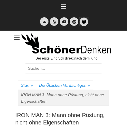
Weiter
zum
Inhalt
E-
Feed
YouTube
Spotify
Mail
Der erste Eindruck direkt nach dem Kino
Suche
nach:
Start
»
Die Üblichen Verdächtigen
»
IRON MAN 3: Mann ohne Rüstung, nicht ohne
Eigenschaften
IRON MAN 3: Mann ohne Rüstung,
nicht ohne Eigenschaften