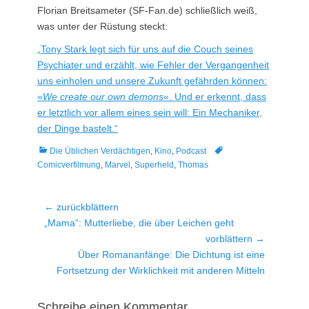
Florian Breitsameter (SF-Fan.de) schließlich weiß,
was unter der Rüstung steckt:
„Tony Stark legt sich für uns auf die Couch seines
Psychiater und erzählt, wie Fehler der Vergangenheit
uns einholen und unsere Zukunft gefährden können:
»
We create our own demons
«. Und er erkennt, dass
er letztlich vor allem eines sein will: Ein Mechaniker,
der Dinge bastelt.“
Kategorien
Tags
Die Üblichen Verdächtigen
,
Kino
,
Podcast
Comicverfilmung
,
Marvel
,
Superheld
,
Thomas
Beitragsnavigation
← zurückblättern
Vorheriger
„Mama“: Mutterliebe, die über Leichen geht
Beitrag:
vorblättern →
Nächster
Über Romananfänge: Die Dichtung ist eine
Beitrag:
Fortsetzung der Wirklichkeit mit anderen Mitteln
Schreibe einen Kommentar