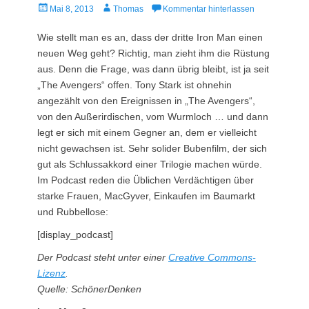
Veröffentlicht
Autor
Mai 8, 2013
Thomas
Kommentar hinterlassen
am
Wie stellt man es an, dass der dritte Iron Man einen
neuen Weg geht? Richtig, man zieht ihm die Rüstung
aus. Denn die Frage, was dann übrig bleibt, ist ja seit
„The Avengers“ offen. Tony Stark ist ohnehin
angezählt von den Ereignissen in „The Avengers“,
von den Außerirdischen, vom Wurmloch … und dann
legt er sich mit einem Gegner an, dem er vielleicht
nicht gewachsen ist. Sehr solider Bubenfilm, der sich
gut als Schlussakkord einer Trilogie machen würde.
Im Podcast reden die Üblichen Verdächtigen über
starke Frauen, MacGyver, Einkaufen im Baumarkt
und Rubbellose:
[display_podcast]
Der Podcast steht unter einer
Creative Commons-
Lizenz
.
Quelle: SchönerDenken