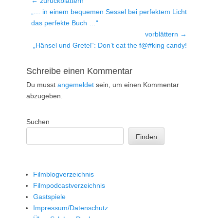
Beitragsnavigation
← zurückblättern
Vorheriger
„… in einem bequemen Sessel bei perfektem Licht
Beitrag:
das perfekte Buch …“
vorblättern →
Nächster
„Hänsel und Gretel“: Don’t eat the f@#king candy!
Beitrag:
Schreibe einen Kommentar
Du musst
angemeldet
sein, um einen Kommentar
abzugeben.
Suchen
Finden
Filmblogverzeichnis
Filmpodcastverzeichnis
Gastspiele
Impressum/Datenschutz