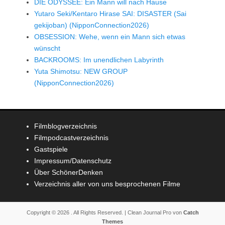
DIE ODYSSEE: Ein Mann will nach Hause
Yutaro Seki/Kentaro Hirase SAI: DISASTER (Sai
gekijoban) (NipponConnection2026)
OBSESSION: Wehe, wenn ein Mann sich etwas
wünscht
BACKROOMS: Im unendlichen Labyrinth
Yuta Shimotsu: NEW GROUP
(NipponConnection2026)
Filmblogverzeichnis
Filmpodcastverzeichnis
Gastspiele
Impressum/Datenschutz
Über SchönerDenken
Verzeichnis aller von uns besprochenen Filme
Copyright © 2026
. All Rights Reserved. | Clean Journal Pro von
Catch
Themes