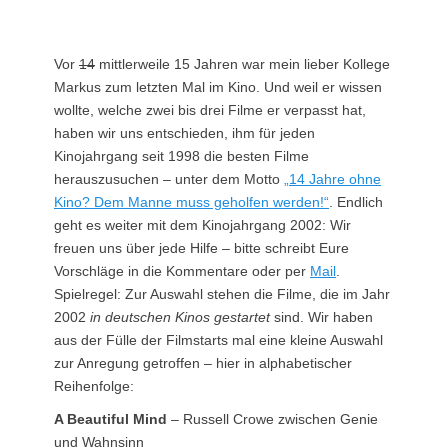
am
Vor
14
mittlerweile 15 Jahren war mein lieber Kollege
Markus zum letzten Mal im Kino. Und weil er wissen
wollte, welche zwei bis drei Filme er verpasst hat,
haben wir uns entschieden, ihm für jeden
Kinojahrgang seit 1998 die besten Filme
herauszusuchen – unter dem Motto
„14 Jahre ohne
Kino? Dem Manne muss geholfen werden!“
. Endlich
geht es weiter mit dem Kinojahrgang 2002: Wir
freuen uns über jede Hilfe – bitte schreibt Eure
Vorschläge in die Kommentare oder per
Mail
.
Spielregel: Zur Auswahl stehen die Filme, die im Jahr
2002
in deutschen Kinos gestartet
sind. Wir haben
aus der Fülle der Filmstarts mal eine kleine Auswahl
zur Anregung getroffen – hier in alphabetischer
Reihenfolge:
A Beautiful Mind
– Russell Crowe zwischen Genie
und Wahnsinn