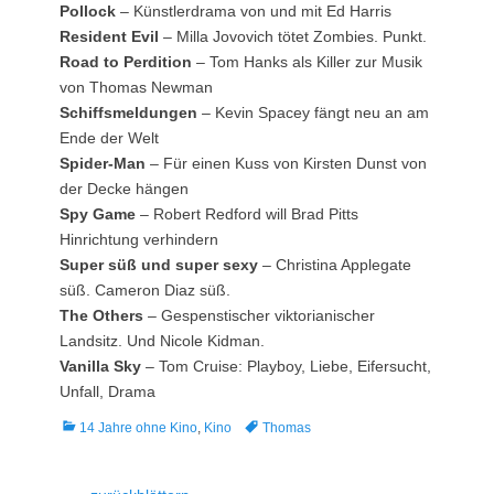
Pollock
– Künstlerdrama von und mit Ed Harris
Resident Evil
– Milla Jovovich tötet Zombies. Punkt.
Road to Perdition
– Tom Hanks als Killer zur Musik
von Thomas Newman
Schiffsmeldungen
– Kevin Spacey fängt neu an am
Ende der Welt
Spider-Man
– Für einen Kuss von Kirsten Dunst von
der Decke hängen
Spy Game
– Robert Redford will Brad Pitts
Hinrichtung verhindern
Super süß und super sexy
– Christina Applegate
süß. Cameron Diaz süß.
The Others
– Gespenstischer viktorianischer
Landsitz. Und Nicole Kidman.
Vanilla Sky
– Tom Cruise: Playboy, Liebe, Eifersucht,
Unfall, Drama
Kategorien
Tags
14 Jahre ohne Kino
,
Kino
Thomas