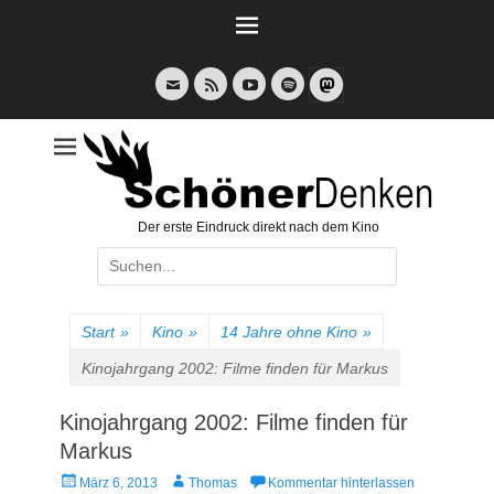
Weiter
zum
Inhalt
E-
Feed
YouTube
Spotify
Mail
Der erste Eindruck direkt nach dem Kino
Suche
nach:
Start
»
Kino
»
14 Jahre ohne Kino
»
Kinojahrgang 2002: Filme finden für Markus
Kinojahrgang 2002: Filme finden für
Markus
Veröffentlicht
Autor
März 6, 2013
Thomas
Kommentar hinterlassen