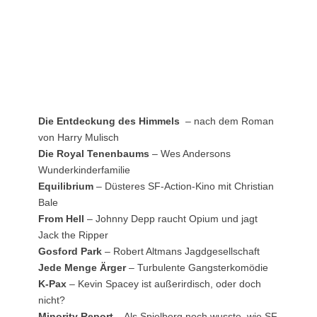
Die Entdeckung des Himmels
– nach dem Roman
von Harry Mulisch
Die Royal Tenenbaums
– Wes Andersons
Wunderkinderfamilie
Equilibrium
– Düsteres SF-Action-Kino mit Christian
Bale
From Hell
– Johnny Depp raucht Opium und jagt
Jack the Ripper
Gosford Park
– Robert Altmans Jagdgesellschaft
Jede Menge Ärger
– Turbulente Gangsterkomödie
K-Pax
– Kevin Spacey ist außerirdisch, oder doch
nicht?
Minority Report
– Als Spielberg noch wusste, wie SF