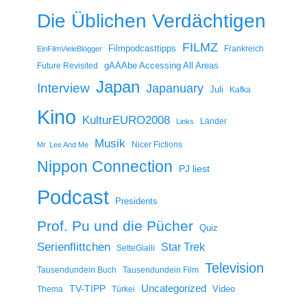
Die Üblichen Verdächtigen
FILMZ
Filmpodcasttipps
Frankreich
EinFilmVieleBlogger
gAAAbe Accessing All Areas
Future Revisited
Japan
Interview
Japanuary
Juli
Kafka
Kino
KulturEURO2008
Länder
Links
Musik
Nicer Fictions
Mr. Lee And Me
Nippon Connection
PJ liest
Podcast
Presidents
Prof. Pu und die Pücher
Quiz
Serienflittchen
Star Trek
SetteGialli
Television
Tausendundein Buch
Tausendundein Film
Uncategorized
TV-TIPP
Video
Thema
Türkei