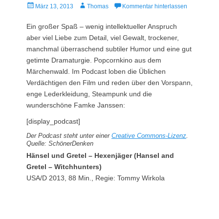
Veröffentlicht
Autor
März 13, 2013
Thomas
Kommentar hinterlassen
am
Ein großer Spaß – wenig intellektueller Anspruch
aber viel Liebe zum Detail, viel Gewalt, trockener,
manchmal überraschend subtiler Humor und eine gut
getimte Dramaturgie. Popcornkino aus dem
Märchenwald. Im Podcast loben die Üblichen
Verdächtigen den Film und reden über den Vorspann,
enge Lederkleidung, Steampunk und die
wunderschöne Famke Janssen:
[display_podcast]
Der Podcast steht unter einer
Creative Commons-Lizenz
.
Quelle: SchönerDenken
Hänsel und Gretel – Hexenjäger (Hansel and
Gretel – Witchhunters)
USA/D 2013, 88 Min., Regie: Tommy Wirkola