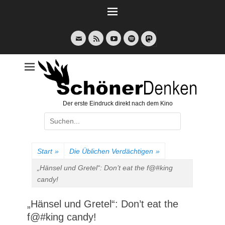
Weiter
zum
Inhalt
E-
Feed
YouTube
Spotify
Mail
Der erste Eindruck direkt nach dem Kino
Suche
nach:
Start
»
Die Üblichen Verdächtigen
»
„Hänsel und Gretel“: Don’t eat the f@#king
candy!
„Hänsel und Gretel“: Don’t eat the
f@#king candy!