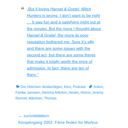
„But if loving
Hansel & Gretel: Witch
Hunters
is wrong, I don’t want to be right
… It was fun and a satisfying night out at
the movies. But the more I thought about
Hansel & Gretel
, the more its poor
reputation bothered me. Sure it’s silly
and there are some issues with the
second act, but there are some things
that make it totally worth the price of
admission. In fact, there are ten of
them.“
Kategorien
Tags
Die Üblichen Verdächtigen
,
Kino
,
Podcast
Action
,
Famke Janssen
,
Gemma Arterton
,
Hexen
,
Horror
,
Jeremy
Renner
,
Märchen
,
Thomas
Beitragsnavigation
← zurückblättern
Vorheriger
Kinojahrgang 2002: Filme finden für Markus