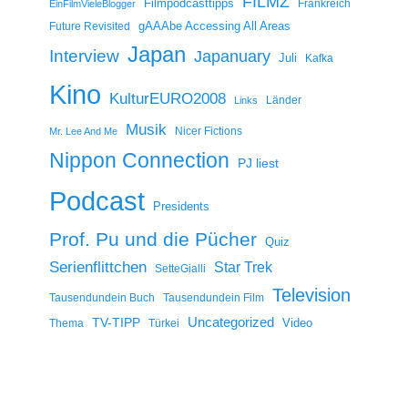
FILMZ
Filmpodcasttipps
Frankreich
EinFilmVieleBlogger
gAAAbe Accessing All Areas
Future Revisited
Japan
Interview
Japanuary
Juli
Kafka
Kino
KulturEURO2008
Länder
Links
Musik
Nicer Fictions
Mr. Lee And Me
Nippon Connection
PJ liest
Podcast
Presidents
Prof. Pu und die Pücher
Quiz
Serienflittchen
Star Trek
SetteGialli
Television
Tausendundein Buch
Tausendundein Film
Uncategorized
TV-TIPP
Video
Thema
Türkei