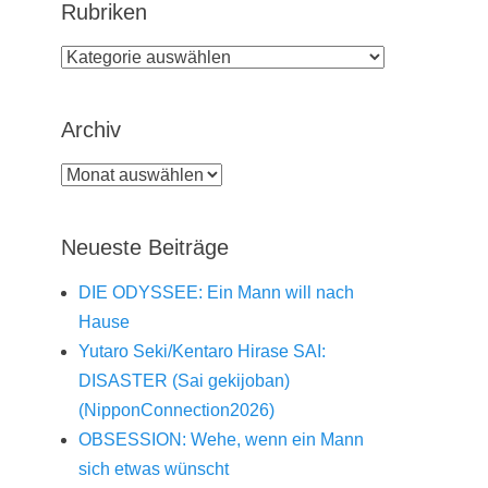
Rubriken
Rubriken
Archiv
Archiv
Neueste Beiträge
DIE ODYSSEE: Ein Mann will nach
Hause
Yutaro Seki/Kentaro Hirase SAI:
DISASTER (Sai gekijoban)
(NipponConnection2026)
OBSESSION: Wehe, wenn ein Mann
sich etwas wünscht