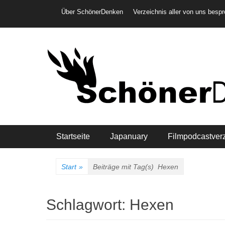
Weiter
Header-Menü
Über SchönerDenken
Verzeichnis aller von uns besp
zum
Inhalt
Hauptmenü
Startseite
Japanuary
Filmpodcastver
Start
»
Beiträge mit Tag(s)
Hexen
Schlagwort:
Hexen