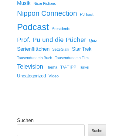
Musik
Nicer Fictions
Nippon Connection
PJ liest
Podcast
Presidents
Prof. Pu und die Pücher
Quiz
Serienflittchen
Star Trek
SetteGialli
Tausendundein Buch
Tausendundein Film
Television
TV-TIPP
Thema
Türkei
Uncategorized
Video
Suchen
Suche