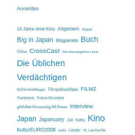
Anmelden
14 Jahre ohne Kino
Allgemein
August
Buch
Big in Japan
Blogparade
CrossCast
China
Der futurologische Leser
Die Üblichen
Verdächtigen
FILMZ
Filmpodcasttipps
EinFilmVieleBlogger
Frankreich
Future Revisited
Interview
gAAAbe Accessing All Areas
Kino
Japan
Japanuary
Juli
Kafka
KulturEURO2008
Länder
Links
Mr. Lee And Me