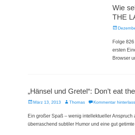
Wie se
THE L
Veröffentlich
Dezembe
am
Folge 826 
ersten Ei
Browser u
„Hänsel und Gretel“: Don’t eat th
Veröffentlicht
Autor
März 13, 2013
Thomas
Kommentar hinterlas
am
Ein großer Spaß – wenig intellektueller Anspruch 
überraschend subtiler Humor und eine gut getimt