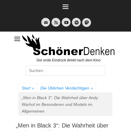
Weiter
zum
Inhalt
E-
Feed
YouTube
Spotify
Mail
Der erste Eindruck direkt nach dem Kino
Suche
nach:
Start
»
Die Üblichen Verdächtigen
»
„Men in Black 3“: Die Wahrheit über Andy
Warhol im Besonderen und Models im
Allgemeinen
„Men in Black 3“: Die Wahrheit über