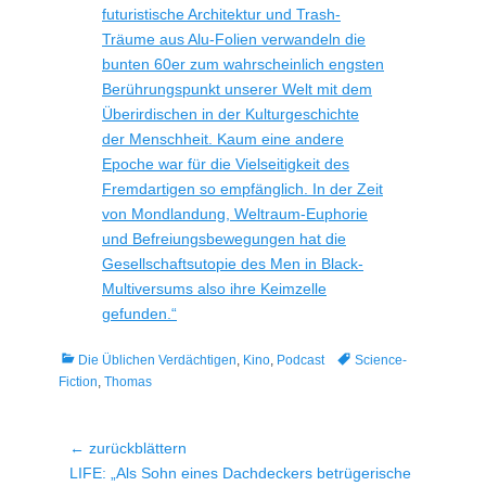
futuristische Architektur und Trash-
Träume aus Alu-Folien verwandeln die
bunten 60er zum wahrscheinlich engsten
Berührungspunkt unserer Welt mit dem
Überirdischen in der Kulturgeschichte
der Menschheit. Kaum eine andere
Epoche war für die Vielseitigkeit des
Fremdartigen so empfänglich. In der Zeit
von Mondlandung, Weltraum-Euphorie
und Befreiungsbewegungen hat die
Gesellschaftsutopie des Men in Black-
Multiversums also ihre Keimzelle
gefunden.“
Kategorien
Tags
Die Üblichen Verdächtigen
,
Kino
,
Podcast
Science-
Fiction
,
Thomas
Beitragsnavigation
← zurückblättern
Vorheriger
LIFE: „Als Sohn eines Dachdeckers betrügerische