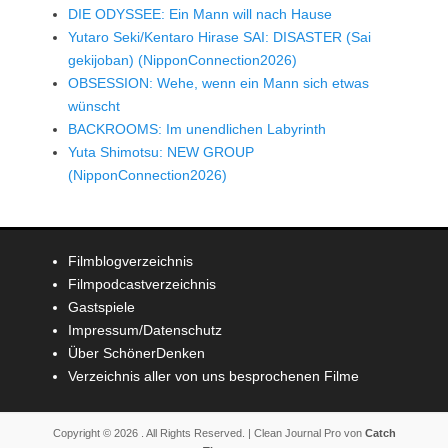
DIE ODYSSEE: Ein Mann will nach Hause
Yutaro Seki/Kentaro Hirase SAI: DISASTER (Sai
gekijoban) (NipponConnection2026)
OBSESSION: Wehe, wenn ein Mann sich etwas
wünscht
BACKROOMS: Im unendlichen Labyrinth
Yuta Shimotsu: NEW GROUP
(NipponConnection2026)
Filmblogverzeichnis
Filmpodcastverzeichnis
Gastspiele
Impressum/Datenschutz
Über SchönerDenken
Verzeichnis aller von uns besprochenen Filme
Copyright © 2026
. All Rights Reserved. | Clean Journal Pro von
Catch