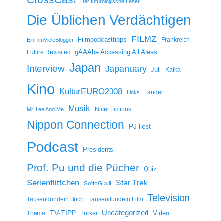
Der futurologische Leser
Die Üblichen Verdächtigen
FILMZ
Filmpodcasttipps
Frankreich
EinFilmVieleBlogger
gAAAbe Accessing All Areas
Future Revisited
Japan
Interview
Japanuary
Juli
Kafka
Kino
KulturEURO2008
Länder
Links
Musik
Nicer Fictions
Mr. Lee And Me
Nippon Connection
PJ liest
Podcast
Presidents
Prof. Pu und die Pücher
Quiz
Serienflittchen
Star Trek
SetteGialli
Television
Tausendundein Buch
Tausendundein Film
Uncategorized
TV-TIPP
Video
Thema
Türkei