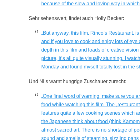
because of the slow and loving way in which
Sehr sehenswert, findet auch Holly Becker:
„But anyway, this film, Rinco’s Restaurant, i
and if you love to cook and enjoy lots of eye 
depth in this film and loads of creative visi
picture, it’s all quite visually stunning. I wa
Monday and found myself totally lost in the sh
Und Nils warnt hungrige Zuschauer zurecht:
„One final word of warning: make sure you are
food while watching this film. The „restaurant“ 
features quite a few cooking scenes which ar
the Japanese think about food (think Kamome 
almost sacred art. There is no shortage of pe
sound and smells of steaming, sizzling pans i