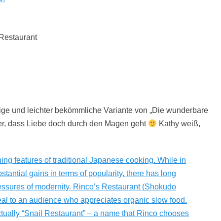
en
zige und leichter bekömmliche Variante von „Die wunderbare
ber, dass Liebe doch durch den Magen geht
Kathy weiß,
ning features of traditional Japanese cooking. While in
antial gains in terms of popularity, there has long
ressures of modernity. Rinco’s Restaurant (Shokudo
eal to an audience who appreciates organic slow food.
 is actually “Snail Restaurant” – a name that Rinco chooses