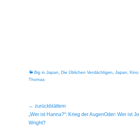
Kategorien
Big in Japan
,
Die Üblichen Verdächtigen
,
Japan
,
Kino
Thomas
Beitragsnavigation
← zurückblättern
Vorheriger
„Wer ist Hanna?“: Krieg der AugenOder: Wer ist J
Beitrag:
Wright?