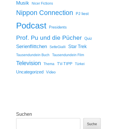
Musik
Nicer Fictions
Nippon Connection
PJ liest
Podcast
Presidents
Prof. Pu und die Pücher
Quiz
Serienflittchen
Star Trek
SetteGialli
Tausendundein Buch
Tausendundein Film
Television
TV-TIPP
Thema
Türkei
Uncategorized
Video
Suchen
Suche