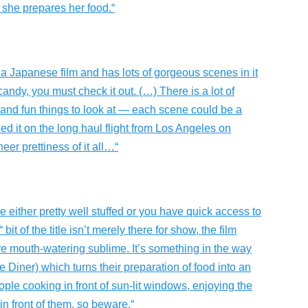
 she prepares her food.“
s a Japanese film and has lots of gorgeous scenes in it
candy, you must check it out. (…) There is a lot of
on and fun things to look at — each scene could be a
tched it on the long haul flight from Los Angeles on
eer prettiness of it all…“
 either pretty well stuffed or you have quick access to
bit of the title isn’t merely there for show, the film
e mouth-watering sublime. It’s something in the way
Diner) which turns their preparation of food into an
ople cooking in front of sun-lit windows, enjoying the
n front of them, so beware.“