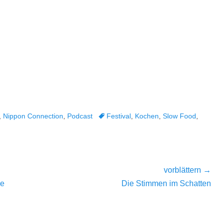
Tags
,
Nippon Connection
,
Podcast
Festival
,
Kochen
,
Slow Food
,
vorblättern →
Nächster
oe
Die Stimmen im Schatten
Beitrag: