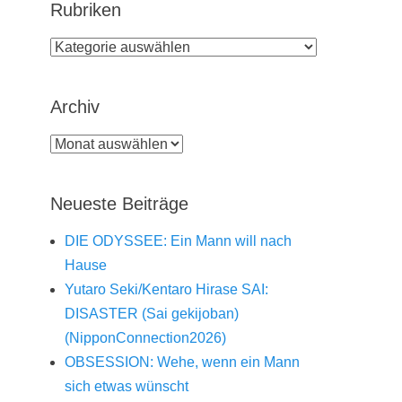
Rubriken
Rubriken
Archiv
Archiv
Neueste Beiträge
DIE ODYSSEE: Ein Mann will nach
Hause
Yutaro Seki/Kentaro Hirase SAI:
DISASTER (Sai gekijoban)
(NipponConnection2026)
OBSESSION: Wehe, wenn ein Mann
sich etwas wünscht