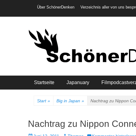
Weiter
Header-Menü
Über SchönerDenken
Verzeichnis aller von uns besp
zum
Inhalt
Hauptmenü
Startseite
Japanuary
Filmpodcastver
Start
»
Big in Japan
»
Nachtrag zu Nippon Con
Nachtrag zu Nippon Connec
Veröffentlicht
Autor