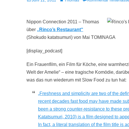
Juni 12, 2011
Thomas
Kommentar hinterlass
am
Nippon Connection 2011 – Thomas
über
„Rinco’s Restaurant“
(Shokudo katatsumuri) von Mai TOMINAGA
[display_podcast]
Ein Frauenfilm, ein Film für Köche, eine warmher
Welt der Amelie“ – eine tragische Komödie, darü
was das nun wiederum mit Slow Food zu tun hat:
„Freshness and simplicity are two of the defi
recent decades fast food may have made subst
been a strong counter-resistance to these p
Katatsumuri, 2010) is a film designed to app
In fact, a literal translation of the film title