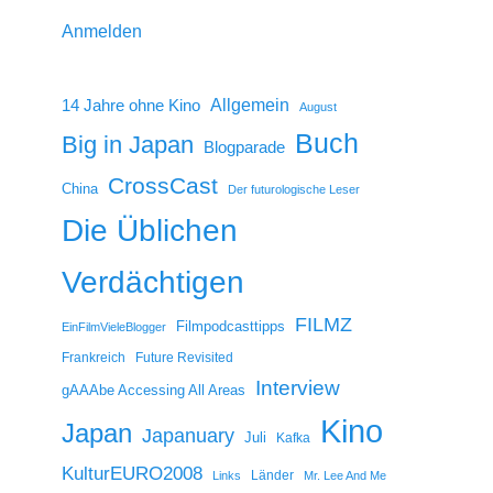
Anmelden
14 Jahre ohne Kino
Allgemein
August
Buch
Big in Japan
Blogparade
CrossCast
China
Der futurologische Leser
Die Üblichen
Verdächtigen
FILMZ
Filmpodcasttipps
EinFilmVieleBlogger
Frankreich
Future Revisited
Interview
gAAAbe Accessing All Areas
Kino
Japan
Japanuary
Juli
Kafka
KulturEURO2008
Länder
Links
Mr. Lee And Me