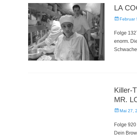
LA COC
Veröffentlich
Februar 
am
Folge 1327
enorm. Di
Schwachen
Killer-
MR. L
Veröffentlich
Mai 27, 
am
Folge 920
Dein Brows