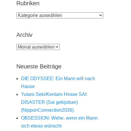
Rubriken
Rubriken
Archiv
Archiv
Neueste Beiträge
DIE ODYSSEE: Ein Mann will nach
Hause
Yutaro Seki/Kentaro Hirase SAI:
DISASTER (Sai gekijoban)
(NipponConnection2026)
OBSESSION: Wehe, wenn ein Mann
sich etwas wünscht