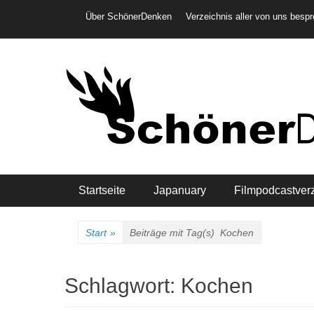
Weiter
Header-Menü
Über SchönerDenken
Verzeichnis aller von uns besp
zum
Inhalt
Hauptmenü
Startseite
Japanuary
Filmpodcastver
Start
»
Beiträge mit Tag(s)
Kochen
Schlagwort:
Kochen