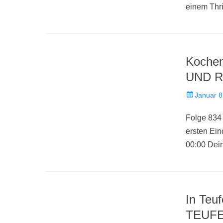
einem Thr
Koche
UND R
Veröffentlich
Januar 8
am
Folge 834 
ersten E
00:00 Dei
In Teu
TEUF