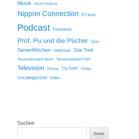
Musik
Nicer Fictions
Nippon Connection
PJ liest
Podcast
Presidents
Prof. Pu und die Pücher
Quiz
Serienflittchen
Star Trek
SetteGialli
Tausendundein Buch
Tausendundein Film
Television
TV-TIPP
Thema
Türkei
Uncategorized
Video
Suchen
Suche