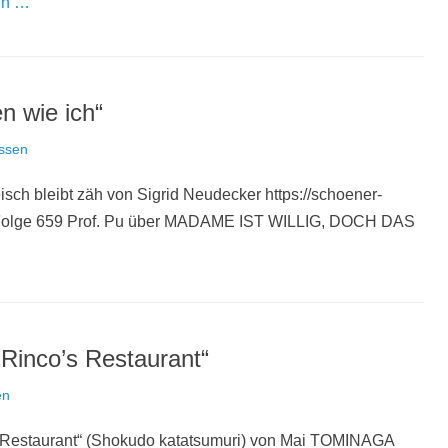
en …
n wie ich“
ssen
eisch bleibt zäh von Sigrid Neudecker https://schoener-
 Folge 659 Prof. Pu über MADAME IST WILLIG, DOCH DAS
Rinco’s Restaurant“
en
 Restaurant“ (Shokudo katatsumuri) von Mai TOMINAGA