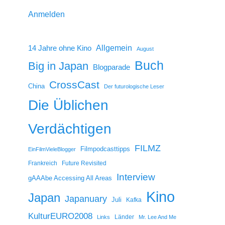
Anmelden
14 Jahre ohne Kino
Allgemein
August
Buch
Big in Japan
Blogparade
CrossCast
China
Der futurologische Leser
Die Üblichen
Verdächtigen
FILMZ
Filmpodcasttipps
EinFilmVieleBlogger
Frankreich
Future Revisited
Interview
gAAAbe Accessing All Areas
Kino
Japan
Japanuary
Juli
Kafka
KulturEURO2008
Länder
Links
Mr. Lee And Me