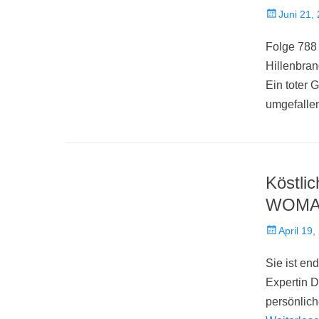
Veröffentlich
Juni 21,
am
Folge 788
Hillenbran
Ein toter 
umgefalle
Köstli
WOM
Veröffentlich
April 19,
am
Sie ist en
Expertin D
persönlich