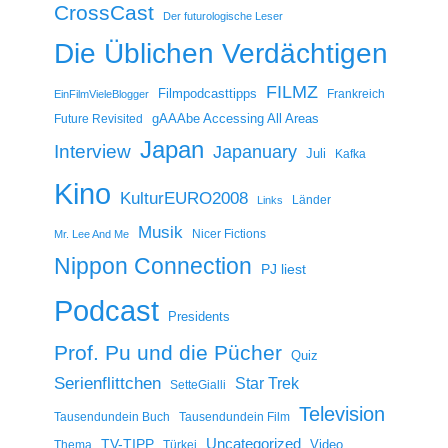
CrossCast
Der futurologische Leser
Die Üblichen Verdächtigen
FILMZ
Filmpodcasttipps
Frankreich
EinFilmVieleBlogger
gAAAbe Accessing All Areas
Future Revisited
Japan
Interview
Japanuary
Juli
Kafka
Kino
KulturEURO2008
Länder
Links
Musik
Nicer Fictions
Mr. Lee And Me
Nippon Connection
PJ liest
Podcast
Presidents
Prof. Pu und die Pücher
Quiz
Serienflittchen
Star Trek
SetteGialli
Television
Tausendundein Buch
Tausendundein Film
Uncategorized
TV-TIPP
Video
Thema
Türkei