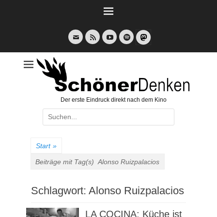
Weiter
zum
Inhalt
E-
Feed
YouTube
Spotify
Mail
Der erste Eindruck direkt nach dem Kino
Suche
nach:
Start
»
Beiträge mit Tag(s)
Alonso Ruizpalacios
Schlagwort:
Alonso Ruizpalacios
LA COCINA: Küche ist