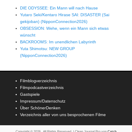
DIE ODYSSEE: Ein Mann will nach Hause
Yutaro Seki/Kentaro Hirase SAI: DISASTER (Sai
gekijoban) (NipponConnection2026)
OBSESSION: Wehe, wenn ein Mann sich etwas
wünscht
BACKROOMS: Im unendlichen Labyrinth
Yuta Shimotsu: NEW GROUP
(NipponConnection2026)
Filmblogverzeichnis
Filmpodcastverzeichnis
Gastspiele
Impressum/Datenschutz
Über SchönerDenken
Verzeichnis aller von uns besprochenen Filme
Copyright © 2026
. All Rights Reserved. | Clean Journal Pro von
Catch