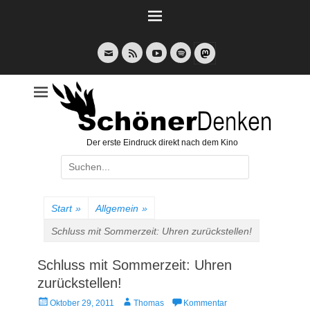
Weiter
zum
Inhalt
E-
Feed
YouTube
Spotify
Mail
Der erste Eindruck direkt nach dem Kino
Suche
nach:
Start
»
Allgemein
»
Schluss mit Sommerzeit: Uhren zurückstellen!
Schluss mit Sommerzeit: Uhren
zurückstellen!
Veröffentlicht
Autor
Oktober 29, 2011
Thomas
Kommentar