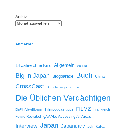
Archiv
Anmelden
14 Jahre ohne Kino
Allgemein
August
Buch
Big in Japan
Blogparade
China
CrossCast
Der futurologische Leser
Die Üblichen Verdächtigen
FILMZ
Filmpodcasttipps
Frankreich
EinFilmVieleBlogger
gAAAbe Accessing All Areas
Future Revisited
Japan
Interview
Japanuary
Juli
Kafka