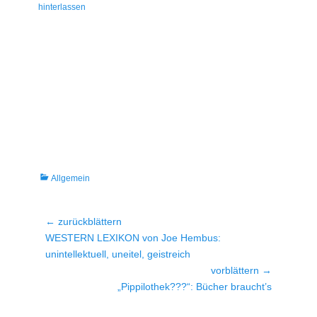
am
hinterlassen
Kategorien
Allgemein
Beitragsnavigation
← zurückblättern
Vorheriger
WESTERN LEXIKON von Joe Hembus:
Beitrag:
unintellektuell, uneitel, geistreich
vorblättern →
Nächster
„Pippilothek???“: Bücher braucht’s
Beitrag: