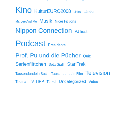
Kino
KulturEURO2008
Länder
Links
Musik
Nicer Fictions
Mr. Lee And Me
Nippon Connection
PJ liest
Podcast
Presidents
Prof. Pu und die Pücher
Quiz
Serienflittchen
Star Trek
SetteGialli
Television
Tausendundein Buch
Tausendundein Film
Uncategorized
TV-TIPP
Video
Thema
Türkei