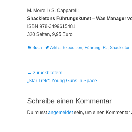
M. Morrell / S. Capparell:
Shackletons Führungskunst – Was Manager vo
ISBN 978-3499615481
320 Seiten, 9,95 Euro
Kategorien
Tags
Buch
Arktis
,
Expedition
,
Führung
,
PJ
,
Shackleton
Beitragsnavigation
← zurückblättern
Vorheriger
„Star Trek“: Young Guns in Space
Beitrag:
Schreibe einen Kommentar
Du musst
angemeldet
sein, um einen Kommentar