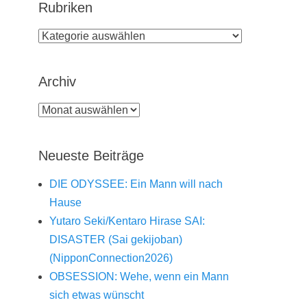
Rubriken
Rubriken
Archiv
Archiv
Neueste Beiträge
DIE ODYSSEE: Ein Mann will nach
Hause
Yutaro Seki/Kentaro Hirase SAI:
DISASTER (Sai gekijoban)
(NipponConnection2026)
OBSESSION: Wehe, wenn ein Mann
sich etwas wünscht