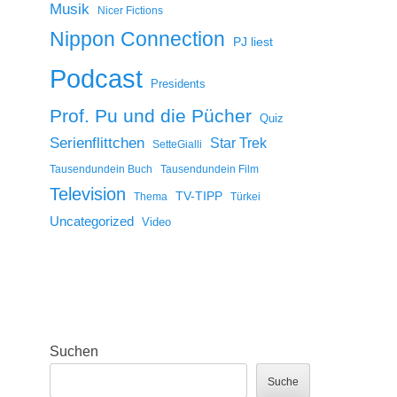
Musik
Nicer Fictions
Nippon Connection
PJ liest
Podcast
Presidents
Prof. Pu und die Pücher
Quiz
Serienflittchen
Star Trek
SetteGialli
Tausendundein Buch
Tausendundein Film
Television
TV-TIPP
Thema
Türkei
Uncategorized
Video
Suchen
Suche