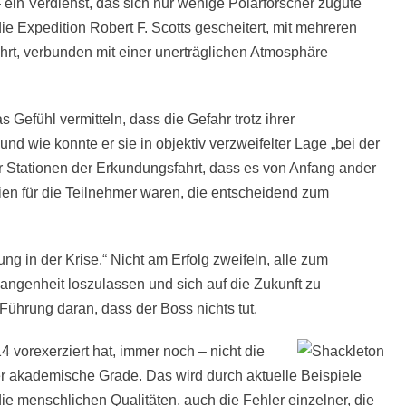
– ein Verdienst, das sich nur wenige Polarforscher zugute
ie Expedition Robert F. Scotts gescheitert, mit mehreren
rt, verbunden mit einer unerträglichen Atmosphäre
Gefühl vermitteln, dass die Gefahr trotz ihrer
 wie konnte er sie in objektiv verzweifelter Lage „bei der
r Stationen der Erkundungsfahrt, dass es von Anfang ander
ien für die Teilnehmer waren, die entscheidend zum
ng in der Krise.“ Nicht am Erfolg zweifeln, alle zum
gangenheit loszulassen und sich auf die Zukunft zu
Führung daran, dass der Boss nichts tut.
4 vorexerziert hat, immer noch – nicht die
der akademische Grade. Das wird durch aktuelle Beispiele
die menschlichen Qualitäten, auch die Fehler einzelner, die