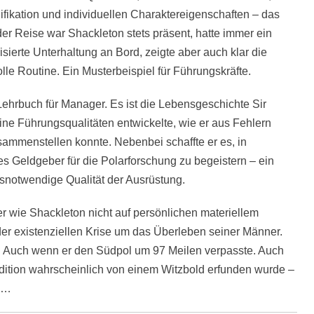
lifikation und individuellen Charaktereigenschaften – das
er Reise war Shackleton stets präsent, hatte immer ein
sierte Unterhaltung an Bord, zeigte aber auch klar die
lle Routine. Ein Musterbeispiel für Führungskräfte.
 Lehrbuch für Manager. Es ist die Lebensgeschichte Sir
eine Führungsqualitäten entwickelte, wie er aus Fehlern
usammenstellen konnte. Nebenbei schaffte er es, in
s Geldgeber für die Polarforschung zu begeistern – ein
ensnotwendige Qualität der Ausrüstung.
er wie Shackleton nicht auf persönlichen materiellem
der existenziellen Krise um das Überleben seiner Männer.
hte. Auch wenn er den Südpol um 97 Meilen verpasste. Auch
edition wahrscheinlich von einem Witzbold erfunden wurde –
n …