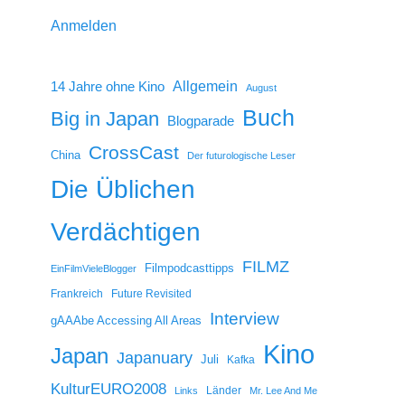
Anmelden
14 Jahre ohne Kino
Allgemein
August
Buch
Big in Japan
Blogparade
CrossCast
China
Der futurologische Leser
Die Üblichen
Verdächtigen
FILMZ
Filmpodcasttipps
EinFilmVieleBlogger
Frankreich
Future Revisited
Interview
gAAAbe Accessing All Areas
Kino
Japan
Japanuary
Juli
Kafka
KulturEURO2008
Länder
Links
Mr. Lee And Me