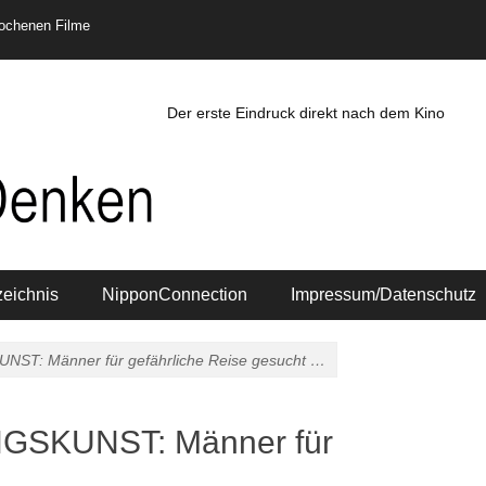
rochenen Filme
Der erste Eindruck direkt nach dem Kino
zeichnis
NipponConnection
Impressum/Datenschutz
: Männer für gefährliche Reise gesucht …
SKUNST: Männer für
t …