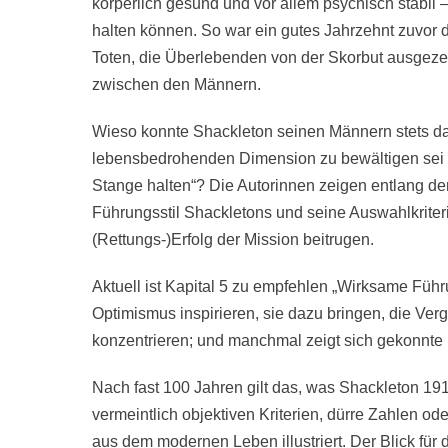
körperlich gesund und vor allem psychisch stabil 
halten können. So war ein gutes Jahrzehnt zuvor d
Toten, die Überlebenden von der Skorbut ausgezeh
zwischen den Männern.
Wieso konnte Shackleton seinen Männern stets das 
lebensbedrohenden Dimension zu bewältigen sei und
Stange halten“? Die Autorinnen zeigen entlang de
Führungsstil Shackletons und seine Auswahlkriter
(Rettungs-)Erfolg der Mission beitrugen.
Aktuell ist Kapital 5 zu empfehlen „Wirksame Führu
Optimismus inspirieren, sie dazu bringen, die Ver
konzentrieren; und manchmal zeigt sich gekonnte 
Nach fast 100 Jahren gilt das, was Shackleton 191
vermeintlich objektiven Kriterien, dürre Zahlen o
aus dem modernen Leben illustriert. Der Blick für 