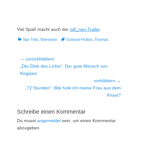
Viel Spaß macht auch der
zdf_neo-Trailer
.
Kategorien
Tags
Star Trek
,
Television
Science-Fiction
,
Thomas
Beitragsnavigation
← zurückblättern
Vorheriger
„Der Dieb des Lichts“: Der gute Mensch von
Beitrag:
Kirgisien
vorblättern →
Nächster
„72 Stunden“: Wie hole ich meine Frau aus dem
Beitrag:
Knast?
Schreibe einen Kommentar
Du musst
angemeldet
sein, um einen Kommentar
abzugeben.