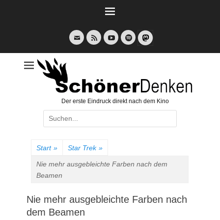
Weiter
zum
Inhalt
E-
Feed
YouTube
Spotify
Mail
Der erste Eindruck direkt nach dem Kino
Suche
nach:
Start
»
Star Trek
»
Nie mehr ausgebleichte Farben nach dem
Beamen
Nie mehr ausgebleichte Farben nach
dem Beamen