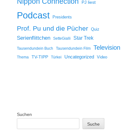
Nippon Connection
PJ liest
Podcast
Presidents
Prof. Pu und die Pücher
Quiz
Serienflittchen
Star Trek
SetteGialli
Television
Tausendundein Buch
Tausendundein Film
Uncategorized
TV-TIPP
Video
Thema
Türkei
Suchen
Suche