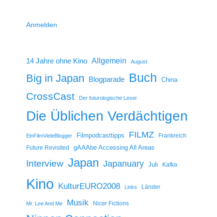
Anmelden
14 Jahre ohne Kino
Allgemein
August
Buch
Big in Japan
Blogparade
China
CrossCast
Der futurologische Leser
Die Üblichen Verdächtigen
FILMZ
Filmpodcasttipps
Frankreich
EinFilmVieleBlogger
gAAAbe Accessing All Areas
Future Revisited
Japan
Interview
Japanuary
Juli
Kafka
Kino
KulturEURO2008
Länder
Links
Musik
Nicer Fictions
Mr. Lee And Me