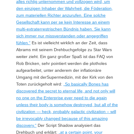
alles richtig unternommen und vollzogen wird, um
den einzigen Inhaber der Wahrheit, die Föderation,
zum materiellen Richter anzurufen. Eine solche
Gesellschaft kann per se kein Interesse an einem
multi-extraterrestrischen Bündnis haben. Sie kann
sich immer nur missverstanden oder angegriffen
fühlen.“
Es ist vielleicht wirklich an der Zeit, dass
Abrams mit seinem Drehbuchgefolge zu Star Wars
weiter zieht. Ein ganz großer Spaß ist das FAQ von
Rob Bricken, sehr pointiert werden die plotholes
aufgearbeitet, unter anderem der inflationäre
Umgang mit derSupermedizin, mit der Kirk von den
Toten zurückgeholt wird:
„So basically Bones has
discovered the secret to eternal life, and not only will
no one on the Enterprise ever need to die again
unless their body is somehow destroyed, but all of the
civilization — heck, probably galactic civilization – will
be irrevocably changed because of this amazing
discovery.“
Der Script Shadow analysiert das
Drehbuch und erklärt:
„at a certain point, your