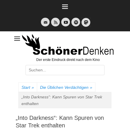
Weiter
zum
Inhalt
E-
Feed
YouTube
Spotify
Mail
Der erste Eindruck direkt nach dem Kino
Suche
nach:
Start
»
Die Üblichen Verdächtigen
»
„Into Darkness“: Kann Spuren von Star Trek
enthalten
„Into Darkness“: Kann Spuren von
Star Trek enthalten