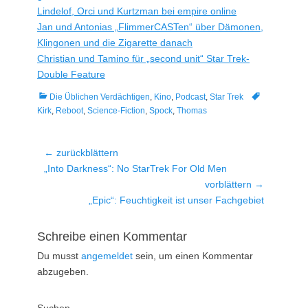
Lindelof, Orci und Kurtzman bei empire online
Jan und Antonias „FlimmerCASTen“ über Dämonen,
Klingonen und die Zigarette danach
Christian und Tamino für „second unit“ Star Trek-
Double Feature
Kategorien
Tags
Die Üblichen Verdächtigen
,
Kino
,
Podcast
,
Star Trek
Kirk
,
Reboot
,
Science-Fiction
,
Spock
,
Thomas
Beitragsnavigation
← zurückblättern
Vorheriger
„Into Darkness“: No StarTrek For Old Men
Beitrag:
vorblättern →
Nächster
„Epic“: Feuchtigkeit ist unser Fachgebiet
Beitrag:
Schreibe einen Kommentar
Du musst
angemeldet
sein, um einen Kommentar
abzugeben.