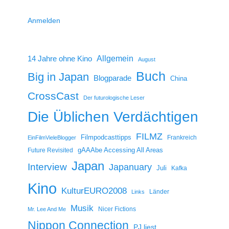
Anmelden
14 Jahre ohne Kino
Allgemein
August
Buch
Big in Japan
Blogparade
China
CrossCast
Der futurologische Leser
Die Üblichen Verdächtigen
FILMZ
Filmpodcasttipps
Frankreich
EinFilmVieleBlogger
gAAAbe Accessing All Areas
Future Revisited
Japan
Interview
Japanuary
Juli
Kafka
Kino
KulturEURO2008
Länder
Links
Musik
Nicer Fictions
Mr. Lee And Me
Nippon Connection
PJ liest