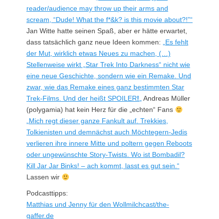
reader/audience may throw up their arms and
scream, “Dude! What the f*&k? is this movie about?!”“
Jan Witte hatte seinen Spaß, aber er hätte erwartet,
dass tatsächlich ganz neue Ideen kommen:
„Es fehlt
der Mut, wirklich etwas Neues zu machen, (…)
Stellenweise wirkt „Star Trek Into Darkness“ nicht wie
eine neue Geschichte, sondern wie ein Remake. Und
zwar, wie das Remake eines ganz bestimmten Star
Trek-Films. Und der heißt SPOILER
!
„
Andreas Müller
(polygamia) hat kein Herz für die „echten“ Fans
„Mich regt dieser ganze Fankult auf. Trekkies,
Tolkienisten und demnächst auch Möchtegern-Jedis
verlieren ihre innere Mitte und poltern gegen Reboots
oder ungewünschte Story-Twists. Wo ist Bombadil?
Kill Jar Jar Binks! – ach kommt, lasst es gut sein.“
Lassen wir
Podcasttipps:
Matthias und Jenny für den Wollmilchcast/the-
gaffer.de