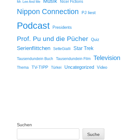
Musik
Nicer Fictions
Mr. Lee And Me
Nippon Connection
PJ liest
Podcast
Presidents
Prof. Pu und die Pücher
Quiz
Serienflittchen
Star Trek
SetteGialli
Television
Tausendundein Buch
Tausendundein Film
Uncategorized
TV-TIPP
Video
Thema
Türkei
Suchen
Suche