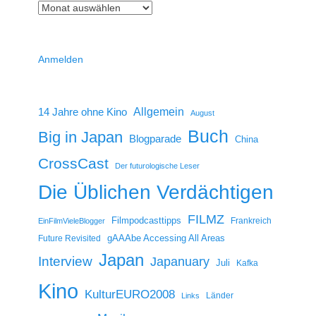
Anmelden
14 Jahre ohne Kino
Allgemein
August
Buch
Big in Japan
Blogparade
China
CrossCast
Der futurologische Leser
Die Üblichen Verdächtigen
FILMZ
Filmpodcasttipps
Frankreich
EinFilmVieleBlogger
gAAAbe Accessing All Areas
Future Revisited
Japan
Interview
Japanuary
Juli
Kafka
Kino
KulturEURO2008
Länder
Links