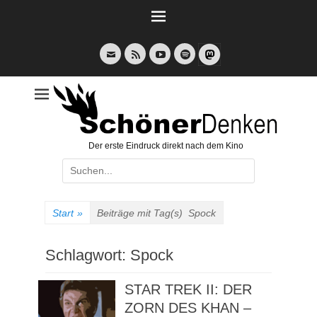
Weiter
zum
Inhalt
E-
Feed
YouTube
Spotify
Mail
Der erste Eindruck direkt nach dem Kino
Suche
nach:
Start
»
Beiträge mit Tag(s)
Spock
Schlagwort:
Spock
STAR TREK II: DER
ZORN DES KHAN –