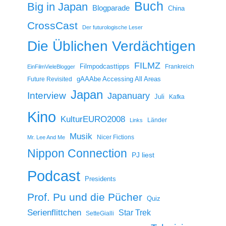
Buch
Big in Japan
Blogparade
China
CrossCast
Der futurologische Leser
Die Üblichen Verdächtigen
FILMZ
Filmpodcasttipps
Frankreich
EinFilmVieleBlogger
gAAAbe Accessing All Areas
Future Revisited
Japan
Interview
Japanuary
Juli
Kafka
Kino
KulturEURO2008
Länder
Links
Musik
Nicer Fictions
Mr. Lee And Me
Nippon Connection
PJ liest
Podcast
Presidents
Prof. Pu und die Pücher
Quiz
Serienflittchen
Star Trek
SetteGialli