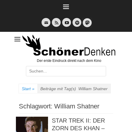
Weiter
zum
Inhalt
E-
Feed
YouTube
Spotify
Mail
Der erste Eindruck direkt nach dem Kino
Suche
nach:
Start
»
Beiträge mit Tag(s)
William Shatner
Schlagwort:
William Shatner
STAR TREK II: DER
ZORN DES KHAN –