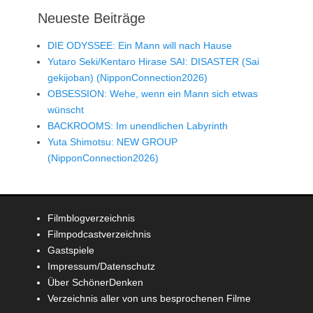
Neueste Beiträge
DIE ODYSSEE: Ein Mann will nach Hause
Yutaro Seki/Kentaro Hirase SAI: DISASTER (Sai
gekijoban) (NipponConnection2026)
OBSESSION: Wehe, wenn ein Mann sich etwas
wünscht
BACKROOMS: Im unendlichen Labyrinth
Yuta Shimotsu: NEW GROUP
(NipponConnection2026)
Filmblogverzeichnis
Filmpodcastverzeichnis
Gastspiele
Impressum/Datenschutz
Über SchönerDenken
Verzeichnis aller von uns besprochenen Filme