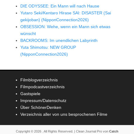
DIE ODYSSEE: Ein Mann will nach Hause
Yutaro Seki/Kentaro Hirase SAI: DISASTER (Sai
gekijoban) (NipponConnection2026)
OBSESSION: Wehe, wenn ein Mann sich etwas
wünscht
BACKROOMS: Im unendlichen Labyrinth
Yuta Shimotsu: NEW GROUP
(NipponConnection2026)
Filmblogverzeichnis
Filmpodcastverzeichnis
Gastspiele
Impressum/Datenschutz
Über SchönerDenken
Verzeichnis aller von uns besprochenen Filme
Copyright © 2026
. All Rights Reserved. | Clean Journal Pro von
Catch