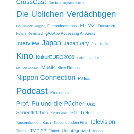
CrossCast
Der futurologische Leser
Die Üblichen Verdächtigen
FILMZ
Filmpodcasttipps
Frankreich
EinFilmVieleBlogger
gAAAbe Accessing All Areas
Future Revisited
Japan
Interview
Japanuary
Juli
Kafka
Kino
KulturEURO2008
Länder
Links
Musik
Nicer Fictions
Mr. Lee And Me
Nippon Connection
PJ liest
Podcast
Presidents
Prof. Pu und die Pücher
Quiz
Serienflittchen
Star Trek
SetteGialli
Television
Tausendundein Buch
Tausendundein Film
Uncategorized
TV-TIPP
Video
Thema
Türkei