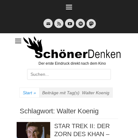
Weiter
zum
Inhalt
E-
Feed
YouTube
Spotify
Mail
Der erste Eindruck direkt nach dem Kino
Suche
nach:
Start
»
Beiträge mit Tag(s)
Walter Koenig
Schlagwort:
Walter Koenig
STAR TREK II: DER
ZORN DES KHAN –