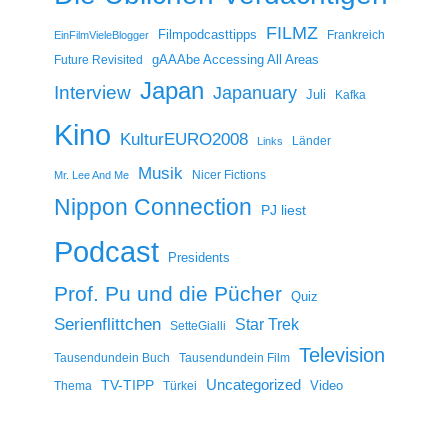
FILMZ
Filmpodcasttipps
Frankreich
EinFilmVieleBlogger
gAAAbe Accessing All Areas
Future Revisited
Japan
Interview
Japanuary
Juli
Kafka
Kino
KulturEURO2008
Länder
Links
Musik
Nicer Fictions
Mr. Lee And Me
Nippon Connection
PJ liest
Podcast
Presidents
Prof. Pu und die Pücher
Quiz
Serienflittchen
Star Trek
SetteGialli
Television
Tausendundein Buch
Tausendundein Film
Uncategorized
TV-TIPP
Video
Thema
Türkei