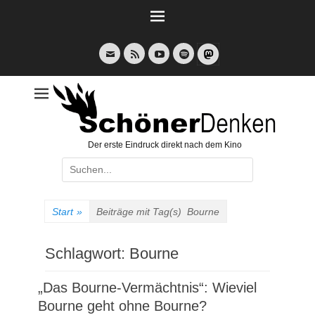
Weiter
zum
Inhalt
E-
Feed
YouTube
Spotify
Mail
Der erste Eindruck direkt nach dem Kino
Suche
nach:
Start
»
Beiträge mit Tag(s)
Bourne
Schlagwort:
Bourne
„Das Bourne-Vermächtnis“: Wieviel
Bourne geht ohne Bourne?