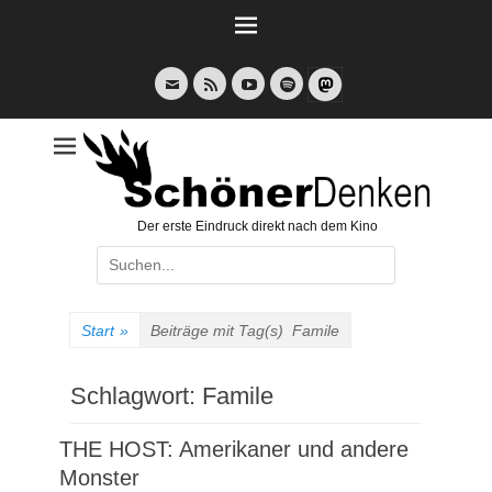
Weiter
zum
Inhalt
E-
Feed
YouTube
Spotify
Mail
Der erste Eindruck direkt nach dem Kino
Suche
nach:
Start
»
Beiträge mit Tag(s)
Famile
Schlagwort:
Famile
THE HOST: Amerikaner und andere
Monster