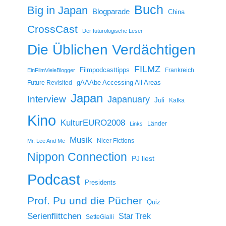
Buch
Big in Japan
Blogparade
China
CrossCast
Der futurologische Leser
Die Üblichen Verdächtigen
FILMZ
Filmpodcasttipps
Frankreich
EinFilmVieleBlogger
gAAAbe Accessing All Areas
Future Revisited
Japan
Interview
Japanuary
Juli
Kafka
Kino
KulturEURO2008
Länder
Links
Musik
Nicer Fictions
Mr. Lee And Me
Nippon Connection
PJ liest
Podcast
Presidents
Prof. Pu und die Pücher
Quiz
Serienflittchen
Star Trek
SetteGialli