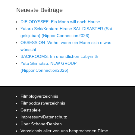
Neueste Beiträge
DIE ODYSSEE: Ein Mann will nach Hause
Yutaro Seki/Kentaro Hirase SAI: DISASTER (Sai
gekijoban) (NipponConnection2026)
OBSESSION: Wehe, wenn ein Mann sich etwas
wünscht
BACKROOMS: Im unendlichen Labyrinth
Yuta Shimotsu: NEW GROUP
(NipponConnection2026)
Filmblogverzeichnis
Filmpodcastverzeichnis
Gastspiele
Impressum/Datenschutz
Über SchönerDenken
Verzeichnis aller von uns besprochenen Filme