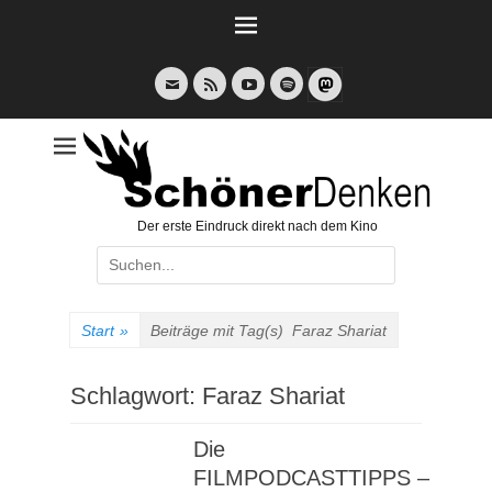
Weiter
zum
Inhalt
E-
Feed
YouTube
Spotify
Mail
Der erste Eindruck direkt nach dem Kino
Suche
nach:
Start
»
Beiträge mit Tag(s)
Faraz Shariat
Schlagwort:
Faraz Shariat
Die
FILMPODCASTTIPPS –