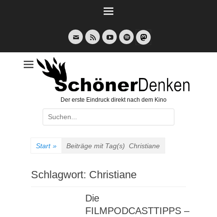
Weiter
zum
Inhalt
E-
Feed
YouTube
Spotify
Mail
Der erste Eindruck direkt nach dem Kino
Suche
nach:
Start
»
Beiträge mit Tag(s)
Christiane
Schlagwort:
Christiane
Die
FILMPODCASTTIPPS –