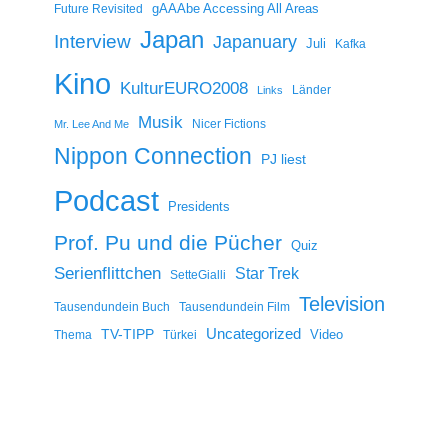
gAAAbe Accessing All Areas
Future Revisited
Japan
Interview
Japanuary
Juli
Kafka
Kino
KulturEURO2008
Länder
Links
Musik
Nicer Fictions
Mr. Lee And Me
Nippon Connection
PJ liest
Podcast
Presidents
Prof. Pu und die Pücher
Quiz
Serienflittchen
Star Trek
SetteGialli
Television
Tausendundein Buch
Tausendundein Film
Uncategorized
TV-TIPP
Video
Thema
Türkei