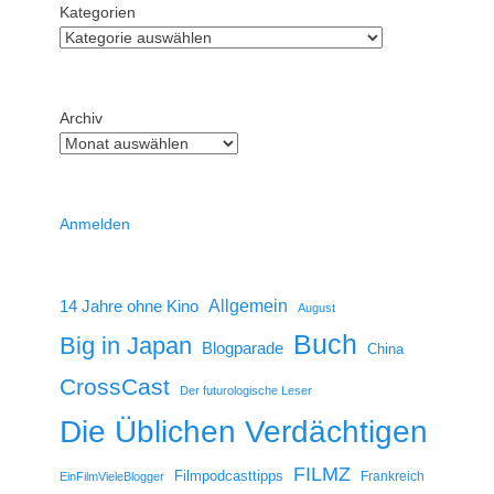
Kategorien
Archiv
Anmelden
14 Jahre ohne Kino
Allgemein
August
Buch
Big in Japan
Blogparade
China
CrossCast
Der futurologische Leser
Die Üblichen Verdächtigen
FILMZ
Filmpodcasttipps
Frankreich
EinFilmVieleBlogger