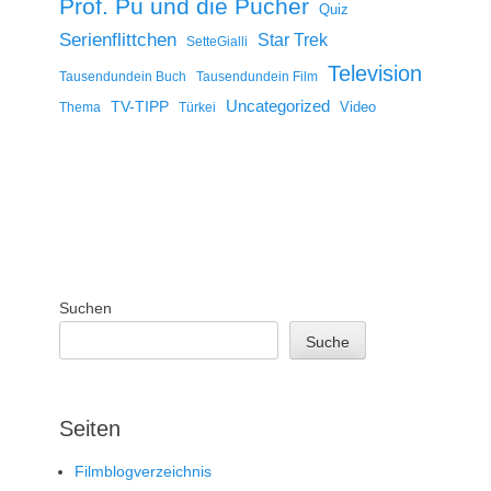
Prof. Pu und die Pücher
Quiz
Serienflittchen
Star Trek
SetteGialli
Television
Tausendundein Buch
Tausendundein Film
Uncategorized
TV-TIPP
Video
Thema
Türkei
Suchen
Suche
Seiten
Filmblogverzeichnis