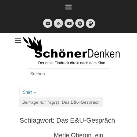
Weiter
zum
Inhalt
E-
Feed
YouTube
Spotify
Mail
Der erste Eindruck direkt nach dem Kino
Suche
nach:
Start
»
Beiträge mit Tag(s)
Das E&U-Gespräch
Schlagwort:
Das E&U-Gespräch
Merle Oberon, ein