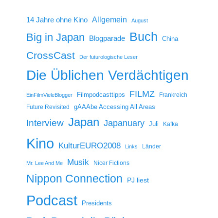
14 Jahre ohne Kino
Allgemein
August
Buch
Big in Japan
Blogparade
China
CrossCast
Der futurologische Leser
Die Üblichen Verdächtigen
FILMZ
Filmpodcasttipps
Frankreich
EinFilmVieleBlogger
gAAAbe Accessing All Areas
Future Revisited
Japan
Interview
Japanuary
Juli
Kafka
Kino
KulturEURO2008
Länder
Links
Musik
Nicer Fictions
Mr. Lee And Me
Nippon Connection
PJ liest
Podcast
Presidents