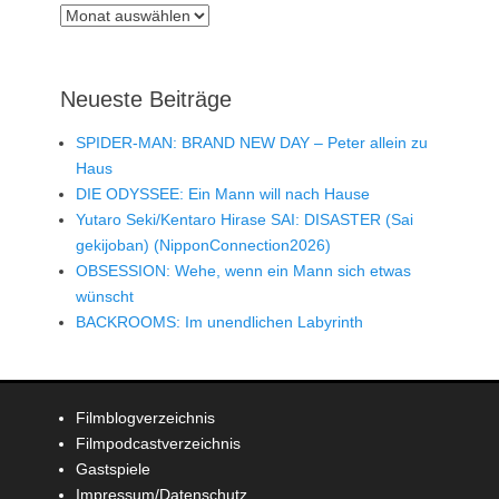
Archiv
Neueste Beiträge
SPIDER-MAN: BRAND NEW DAY – Peter allein zu
Haus
DIE ODYSSEE: Ein Mann will nach Hause
Yutaro Seki/Kentaro Hirase SAI: DISASTER (Sai
gekijoban) (NipponConnection2026)
OBSESSION: Wehe, wenn ein Mann sich etwas
wünscht
BACKROOMS: Im unendlichen Labyrinth
Filmblogverzeichnis
Filmpodcastverzeichnis
Gastspiele
Impressum/Datenschutz