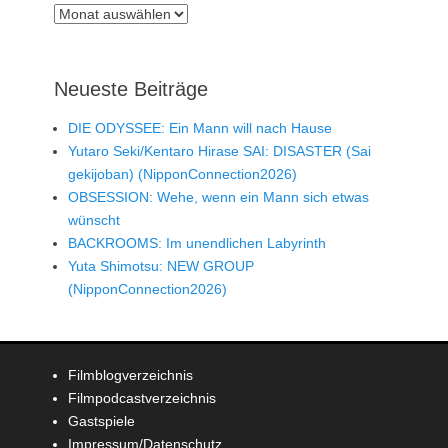
Archiv
Neueste Beiträge
DIE ODYSSEE: Ein Mann will nach Hause
Yutaro Seki/Kentaro Hirase SAI: DISASTER (Sai
gekijoban) (NipponConnection2026)
OBSESSION: Wehe, wenn ein Mann sich etwas
wünscht
BACKROOMS: Im unendlichen Labyrinth
Yuta Shimotsu: NEW GROUP
(NipponConnection2026)
Filmblogverzeichnis
Filmpodcastverzeichnis
Gastspiele
Impressum/Datenschutz