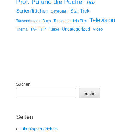
Prof. Pu und die Pücher
Quiz
Serienflittchen
Star Trek
SetteGialli
Television
Tausendundein Buch
Tausendundein Film
Uncategorized
TV-TIPP
Video
Thema
Türkei
Suchen
Suche
Seiten
Filmblogverzeichnis