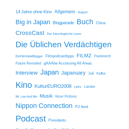
14 Jahre ohne Kino
Allgemein
August
Buch
Big in Japan
Blogparade
China
CrossCast
Der futurologische Leser
Die Üblichen Verdächtigen
FILMZ
Filmpodcasttipps
Frankreich
EinFilmVieleBlogger
gAAAbe Accessing All Areas
Future Revisited
Japan
Interview
Japanuary
Juli
Kafka
Kino
KulturEURO2008
Länder
Links
Musik
Nicer Fictions
Mr. Lee And Me
Nippon Connection
PJ liest
Podcast
Presidents