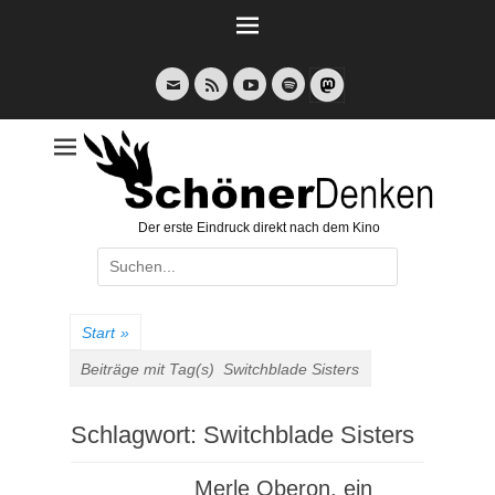
Weiter
zum
Inhalt
E-
Feed
YouTube
Spotify
Mail
Der erste Eindruck direkt nach dem Kino
Suche
nach:
Start
»
Beiträge mit Tag(s)
Switchblade Sisters
Schlagwort:
Switchblade Sisters
Merle Oberon, ein