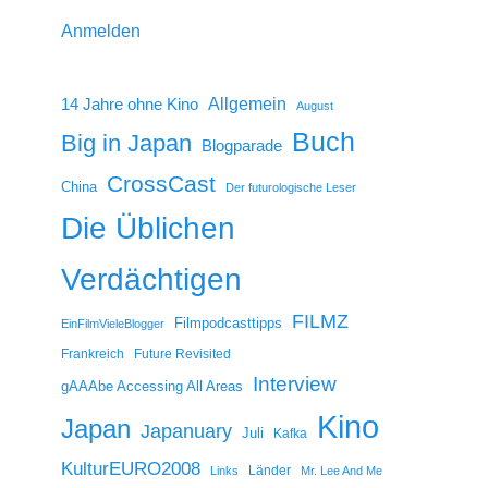
Anmelden
14 Jahre ohne Kino
Allgemein
August
Buch
Big in Japan
Blogparade
CrossCast
China
Der futurologische Leser
Die Üblichen
Verdächtigen
FILMZ
Filmpodcasttipps
EinFilmVieleBlogger
Frankreich
Future Revisited
Interview
gAAAbe Accessing All Areas
Kino
Japan
Japanuary
Juli
Kafka
KulturEURO2008
Länder
Links
Mr. Lee And Me