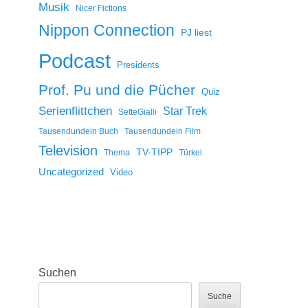
Musik
Nicer Fictions
Nippon Connection
PJ liest
Podcast
Presidents
Prof. Pu und die Pücher
Quiz
Serienflittchen
Star Trek
SetteGialli
Tausendundein Buch
Tausendundein Film
Television
TV-TIPP
Thema
Türkei
Uncategorized
Video
Suchen
Suche