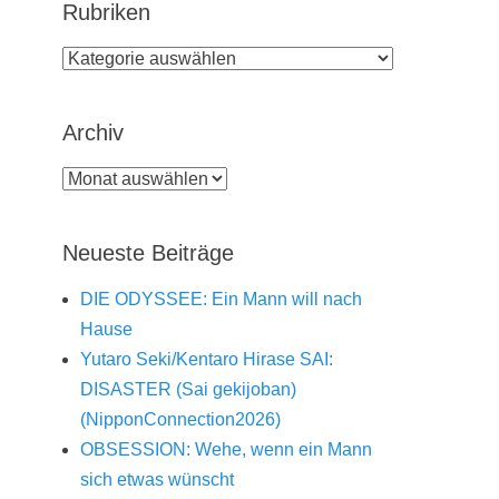
Rubriken
Rubriken
Archiv
Archiv
Neueste Beiträge
DIE ODYSSEE: Ein Mann will nach
Hause
Yutaro Seki/Kentaro Hirase SAI:
DISASTER (Sai gekijoban)
(NipponConnection2026)
OBSESSION: Wehe, wenn ein Mann
sich etwas wünscht