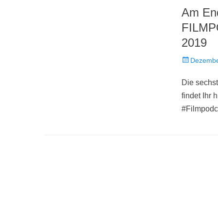
Am End
FILMP
2019
Veröffentlich
Dezembe
am
Die sechst
findet Ihr
#Filmpodca