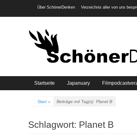
Weiter
Header-Menü
Über SchönerDenken
Verzeichnis aller von uns besp
zum
Inhalt
Hauptmenü
Startseite
Japanuary
Filmpodcastver
Start
»
Beiträge mit Tag(s)
Planet B
Schlagwort:
Planet B