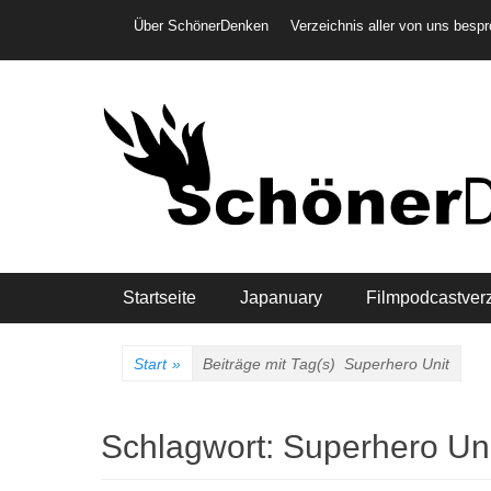
Weiter
Header-Menü
Über SchönerDenken
Verzeichnis aller von uns besp
zum
Inhalt
Hauptmenü
Startseite
Japanuary
Filmpodcastver
Start
»
Beiträge mit Tag(s)
Superhero Unit
Schlagwort:
Superhero Uni