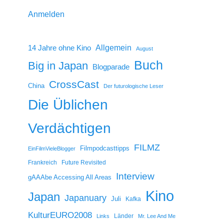
Anmelden
14 Jahre ohne Kino
Allgemein
August
Buch
Big in Japan
Blogparade
CrossCast
China
Der futurologische Leser
Die Üblichen
Verdächtigen
FILMZ
Filmpodcasttipps
EinFilmVieleBlogger
Frankreich
Future Revisited
Interview
gAAAbe Accessing All Areas
Kino
Japan
Japanuary
Juli
Kafka
KulturEURO2008
Länder
Links
Mr. Lee And Me