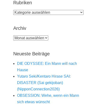
Rubriken
Rubriken
Archiv
Archiv
Neueste Beiträge
DIE ODYSSEE: Ein Mann will nach
Hause
Yutaro Seki/Kentaro Hirase SAI:
DISASTER (Sai gekijoban)
(NipponConnection2026)
OBSESSION: Wehe, wenn ein Mann
sich etwas wünscht