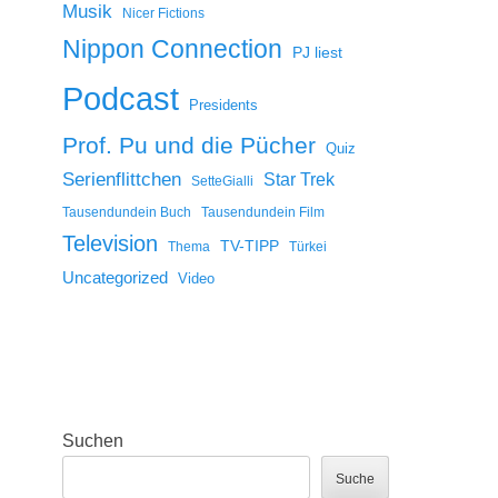
Musik
Nicer Fictions
Nippon Connection
PJ liest
Podcast
Presidents
Prof. Pu und die Pücher
Quiz
Serienflittchen
Star Trek
SetteGialli
Tausendundein Buch
Tausendundein Film
Television
TV-TIPP
Thema
Türkei
Uncategorized
Video
Suchen
Suche