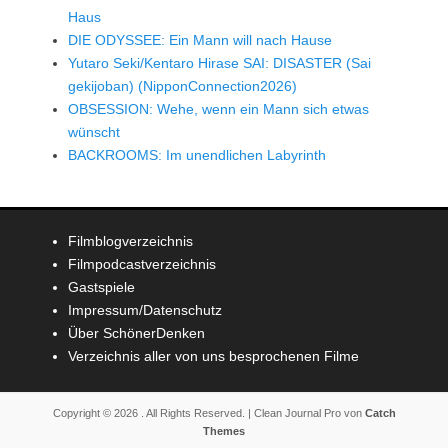
Haus
DIE ODYSSEE: Ein Mann will nach Hause
Yutaro Seki/Kentaro Hirase SAI: DISASTER (Sai
gekijoban) (NipponConnection2026)
OBSESSION: Wehe, wenn ein Mann sich etwas
wünscht
BACKROOMS: Im unendlichen Labyrinth
Filmblogverzeichnis
Filmpodcastverzeichnis
Gastspiele
Impressum/Datenschutz
Über SchönerDenken
Verzeichnis aller von uns besprochenen Filme
Copyright © 2026
. All Rights Reserved. | Clean Journal Pro von
Catch
Themes