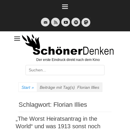
Weiter
zum
Inhalt
E-
Feed
YouTube
Spotify
Mail
Der erste Eindruck direkt nach dem Kino
Suche
nach:
Start
»
Beiträge mit Tag(s)
Florian Illies
Schlagwort:
Florian Illies
„The Worst Heiratsantrag in the
World“ und was 1913 sonst noch