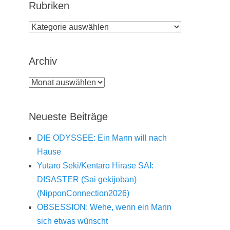
Rubriken
Rubriken
Archiv
Archiv
Neueste Beiträge
DIE ODYSSEE: Ein Mann will nach
Hause
Yutaro Seki/Kentaro Hirase SAI:
DISASTER (Sai gekijoban)
(NipponConnection2026)
OBSESSION: Wehe, wenn ein Mann
sich etwas wünscht