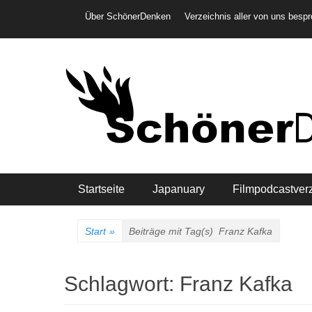
Weiter
Header-Menü
Über SchönerDenken
Verzeichnis aller von uns besp
zum
Inhalt
Hauptmenü
Startseite
Japanuary
Filmpodcastver
Start
»
Beiträge mit Tag(s)
Franz Kafka
Schlagwort:
Franz Kafka