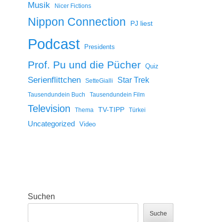
Musik
Nicer Fictions
Nippon Connection
PJ liest
Podcast
Presidents
Prof. Pu und die Pücher
Quiz
Serienflittchen
Star Trek
SetteGialli
Tausendundein Buch
Tausendundein Film
Television
TV-TIPP
Thema
Türkei
Uncategorized
Video
Suchen
Suche