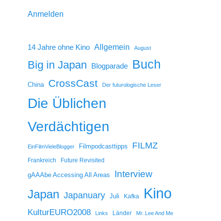
Anmelden
14 Jahre ohne Kino
Allgemein
August
Buch
Big in Japan
Blogparade
CrossCast
China
Der futurologische Leser
Die Üblichen
Verdächtigen
FILMZ
Filmpodcasttipps
EinFilmVieleBlogger
Frankreich
Future Revisited
Interview
gAAAbe Accessing All Areas
Kino
Japan
Japanuary
Juli
Kafka
KulturEURO2008
Länder
Links
Mr. Lee And Me