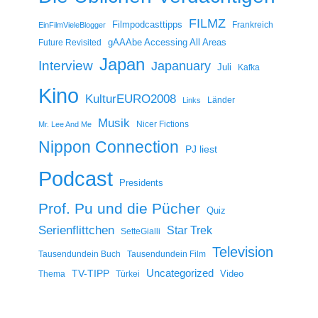
FILMZ
Filmpodcasttipps
Frankreich
EinFilmVieleBlogger
gAAAbe Accessing All Areas
Future Revisited
Japan
Interview
Japanuary
Juli
Kafka
Kino
KulturEURO2008
Länder
Links
Musik
Nicer Fictions
Mr. Lee And Me
Nippon Connection
PJ liest
Podcast
Presidents
Prof. Pu und die Pücher
Quiz
Serienflittchen
Star Trek
SetteGialli
Television
Tausendundein Buch
Tausendundein Film
Uncategorized
TV-TIPP
Video
Thema
Türkei