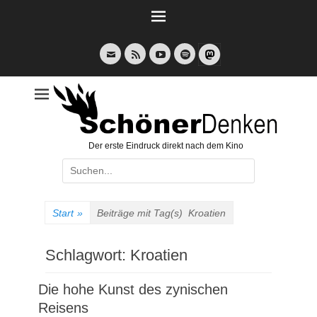
Weiter
zum
Inhalt
E-
Feed
YouTube
Spotify
Mail
Der erste Eindruck direkt nach dem Kino
Suche
nach:
Start
»
Beiträge mit Tag(s)
Kroatien
Schlagwort:
Kroatien
Die hohe Kunst des zynischen
Reisens