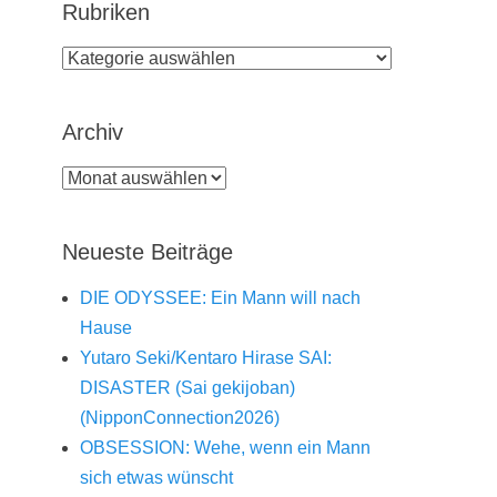
Rubriken
Rubriken
Archiv
Archiv
Neueste Beiträge
DIE ODYSSEE: Ein Mann will nach
Hause
Yutaro Seki/Kentaro Hirase SAI:
DISASTER (Sai gekijoban)
(NipponConnection2026)
OBSESSION: Wehe, wenn ein Mann
sich etwas wünscht