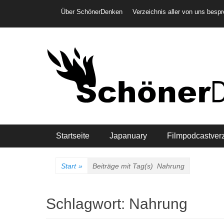
Weiter
Header-Menü
Über SchönerDenken
Verzeichnis aller von uns besp
zum
Inhalt
Hauptmenü
Startseite
Japanuary
Filmpodcastver
Start
»
Beiträge mit Tag(s)
Nahrung
Schlagwort:
Nahrung