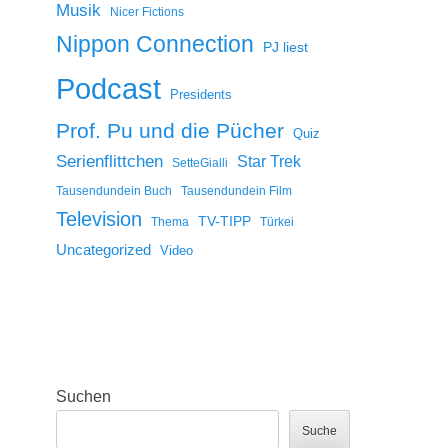
Musik
Nicer Fictions
Nippon Connection
PJ liest
Podcast
Presidents
Prof. Pu und die Pücher
Quiz
Serienflittchen
Star Trek
SetteGialli
Tausendundein Buch
Tausendundein Film
Television
TV-TIPP
Thema
Türkei
Uncategorized
Video
Suchen
Suche