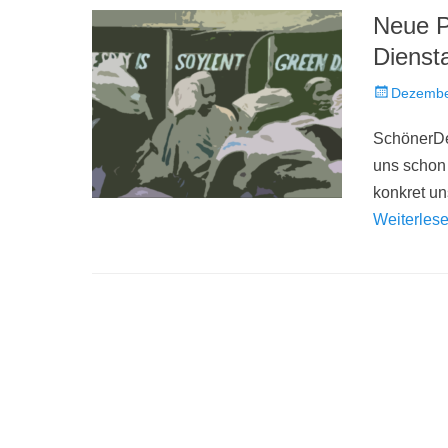
Neue 
Dienst
Veröffentlich
Dezembe
am
SchönerDe
uns schon 
konkret u
Weiterles