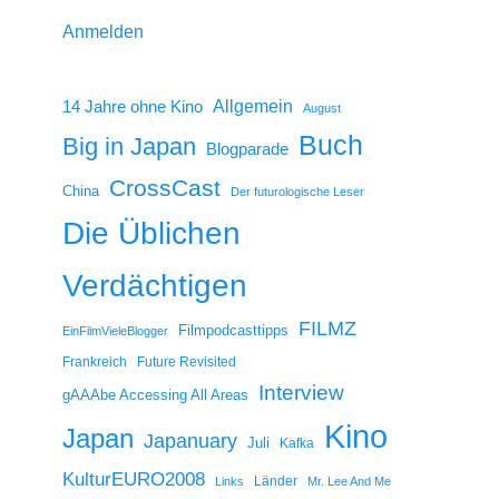
Anmelden
14 Jahre ohne Kino
Allgemein
August
Buch
Big in Japan
Blogparade
CrossCast
China
Der futurologische Leser
Die Üblichen
Verdächtigen
FILMZ
Filmpodcasttipps
EinFilmVieleBlogger
Frankreich
Future Revisited
Interview
gAAAbe Accessing All Areas
Kino
Japan
Japanuary
Juli
Kafka
KulturEURO2008
Länder
Links
Mr. Lee And Me