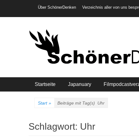
Weiter
Header-Menü
Über SchönerDenken
Verzeichnis aller von uns besp
zum
Inhalt
Hauptmenü
Startseite
Japanuary
Filmpodcastver
Start
»
Beiträge mit Tag(s)
Uhr
Schlagwort:
Uhr