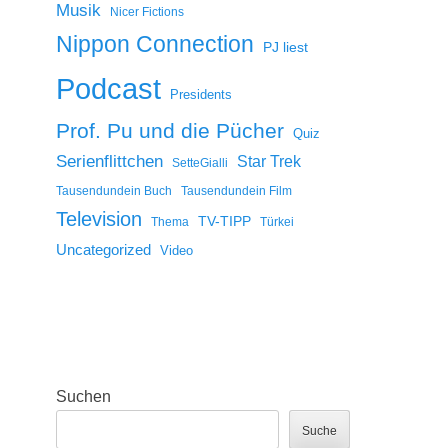
Musik
Nicer Fictions
Nippon Connection
PJ liest
Podcast
Presidents
Prof. Pu und die Pücher
Quiz
Serienflittchen
Star Trek
SetteGialli
Tausendundein Buch
Tausendundein Film
Television
TV-TIPP
Thema
Türkei
Uncategorized
Video
Suchen
Suche