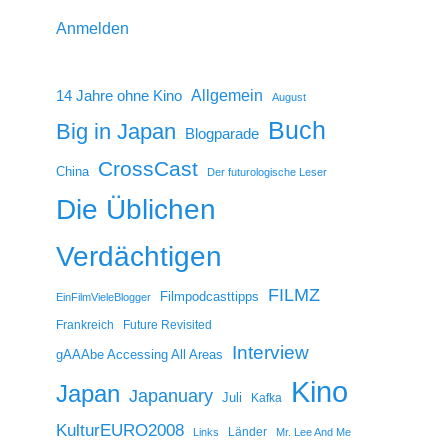
Anmelden
14 Jahre ohne Kino
Allgemein
August
Buch
Big in Japan
Blogparade
CrossCast
China
Der futurologische Leser
Die Üblichen
Verdächtigen
FILMZ
Filmpodcasttipps
EinFilmVieleBlogger
Frankreich
Future Revisited
Interview
gAAAbe Accessing All Areas
Kino
Japan
Japanuary
Juli
Kafka
KulturEURO2008
Länder
Links
Mr. Lee And Me