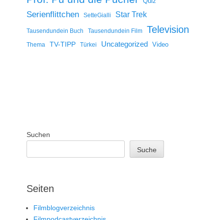
Quiz
Serienflittchen
Star Trek
SetteGialli
Television
Tausendundein Buch
Tausendundein Film
Uncategorized
TV-TIPP
Video
Thema
Türkei
Suchen
Suche
Seiten
Filmblogverzeichnis
Filmpodcastverzeichnis