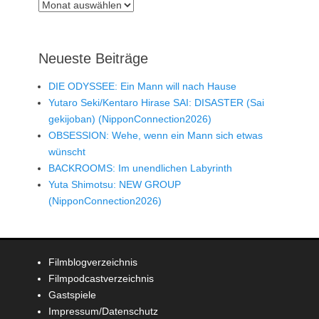
Archiv
Neueste Beiträge
DIE ODYSSEE: Ein Mann will nach Hause
Yutaro Seki/Kentaro Hirase SAI: DISASTER (Sai
gekijoban) (NipponConnection2026)
OBSESSION: Wehe, wenn ein Mann sich etwas
wünscht
BACKROOMS: Im unendlichen Labyrinth
Yuta Shimotsu: NEW GROUP
(NipponConnection2026)
Filmblogverzeichnis
Filmpodcastverzeichnis
Gastspiele
Impressum/Datenschutz