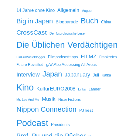
14 Jahre ohne Kino
Allgemein
August
Buch
Big in Japan
Blogparade
China
CrossCast
Der futurologische Leser
Die Üblichen Verdächtigen
FILMZ
Filmpodcasttipps
Frankreich
EinFilmVieleBlogger
gAAAbe Accessing All Areas
Future Revisited
Japan
Interview
Japanuary
Juli
Kafka
Kino
KulturEURO2008
Länder
Links
Musik
Nicer Fictions
Mr. Lee And Me
Nippon Connection
PJ liest
Podcast
Presidents
Prof. Pu und die Pücher