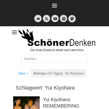
Weiter
zum
Inhalt
E-
Feed
YouTube
Spotify
Mail
Der erste Eindruck direkt nach dem Kino
Suche
nach:
Start
»
Beiträge mit Tag(s)
Yui Kiyohara
Schlagwort:
Yui Kiyohara
Yui Kiyohara:
REMEMBERING