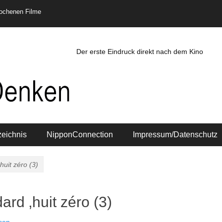
rochenen Filme
Der erste Eindruck direkt nach dem Kino
zeichnis
NipponConnection
Impressum/Datenschutz
uit zéro (3)
rd ‚huit zéro (3)