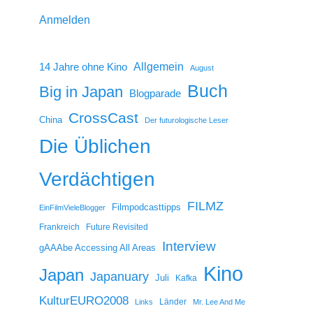
Anmelden
14 Jahre ohne Kino
Allgemein
August
Buch
Big in Japan
Blogparade
CrossCast
China
Der futurologische Leser
Die Üblichen
Verdächtigen
FILMZ
Filmpodcasttipps
EinFilmVieleBlogger
Frankreich
Future Revisited
Interview
gAAAbe Accessing All Areas
Kino
Japan
Japanuary
Juli
Kafka
KulturEURO2008
Länder
Links
Mr. Lee And Me