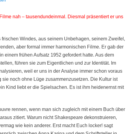
sen
 Filme nah – tausendundeinmal. Diesmal präsentiert er uns
es frischen Windes, aus seinem Unbehagen, seinem Zweifel,
rrenden, aber formal immer harmonischen Filme. Er gab der
in einem frühen Aufsatz 1952 gefordert hatte. Aus dem
tellen, führen sie zum Eigentlichen und zur Identität. Im
alysieren, weil er uns in der Analyse immer schon voraus
ag sie noch ohne Lüge zusammenzusetzen. Die Kultur ist
in Kind liebt er die Spielsachen. Es ist ihm heidenernst mit
ouvre rennen, wenn man sich zugleich mit einem Buch über
raus zitiert. Warum nicht Shakespeare dekonstruieren,
rmag wie kein anderer. Erst macht Euch locker! sagt
spräch zwischen Anna Karina und dem Schriftsteller in